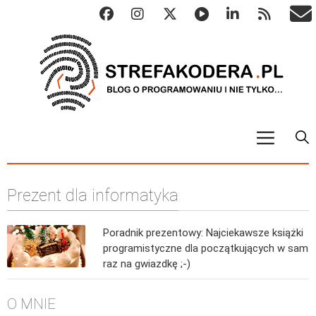
START
Prezent dla informatyka
ALGO
Abstrakcyjne struktury danych
Poradnik prezentowy: Najciekawsze książki
Metody numeryczne
programistyczne dla początkujących w sam
Algorytmy sortowania
raz na gwiazdkę ;-)
Algorytmy szyfrujące
O MNIE
Algorytmy konwersji