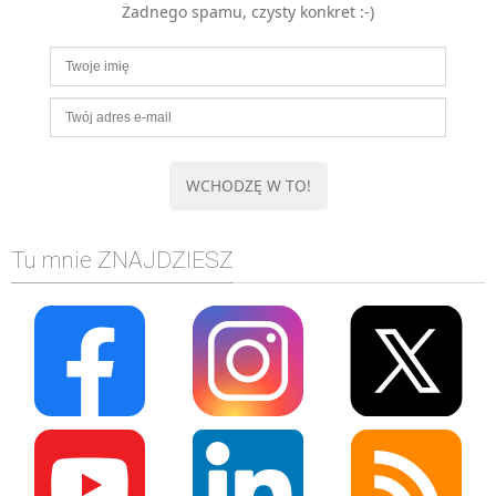
Żadnego spamu, czysty konkret :-)
MOBILE
Android
KONTROLA WERSJI
Git
BAZY
SQL
MySQL
TESTOWANIE
Tu mnie ZNAJDZIESZ
SIECI
EXCEL
WYDARZENIA
BIZNES
PO GODZINACH
KONTAKT