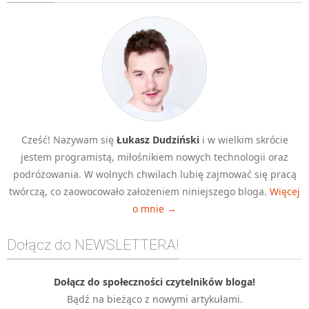
Algorytmy wyszukiwania
Inne
DEV
C++
Elementarz Java
Pascal
Cześć! Nazywam się
Łukasz Dudziński
i w wielkim skrócie
WEB
jestem programistą, miłośnikiem nowych technologii oraz
.htaccess
podróżowania. W wolnych chwilach lubię zajmować się pracą
HTML 5
twórczą, co zaowocowało założeniem niniejszego bloga.
Więcej
o mnie →
CSS 3
JavaScript
Dołącz do NEWSLETTERA!
Django
PHP
Dołącz do społeczności czytelników bloga!
Bądź na bieżąco z nowymi artykułami.
WordPress