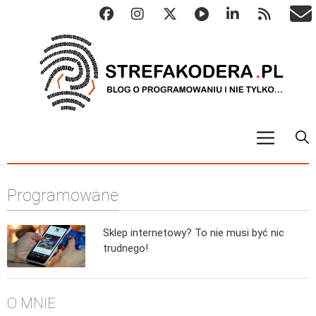
START
Programowane
ALGO
Abstrakcyjne struktury danych
Sklep internetowy? To nie musi być nic
Metody numeryczne
trudnego!
Algorytmy sortowania
Algorytmy szyfrujące
O MNIE
Algorytmy konwersji