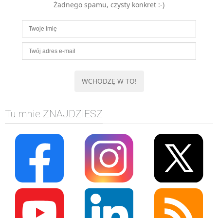
Żadnego spamu, czysty konkret :-)
MOBILE
Android
KONTROLA WERSJI
Git
BAZY
SQL
MySQL
TESTOWANIE
Tu mnie ZNAJDZIESZ
SIECI
EXCEL
WYDARZENIA
BIZNES
PO GODZINACH
KONTAKT