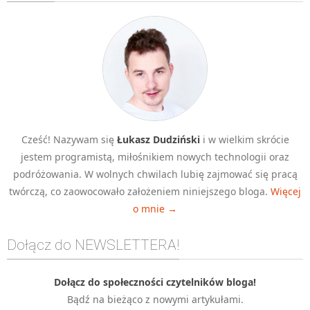
Algorytmy wyszukiwania
Inne
DEV
C++
Elementarz Java
Pascal
Cześć! Nazywam się
Łukasz Dudziński
i w wielkim skrócie
WEB
jestem programistą, miłośnikiem nowych technologii oraz
.htaccess
podróżowania. W wolnych chwilach lubię zajmować się pracą
HTML 5
twórczą, co zaowocowało założeniem niniejszego bloga.
Więcej
o mnie →
CSS 3
JavaScript
Dołącz do NEWSLETTERA!
Django
PHP
Dołącz do społeczności czytelników bloga!
Bądź na bieżąco z nowymi artykułami.
WordPress