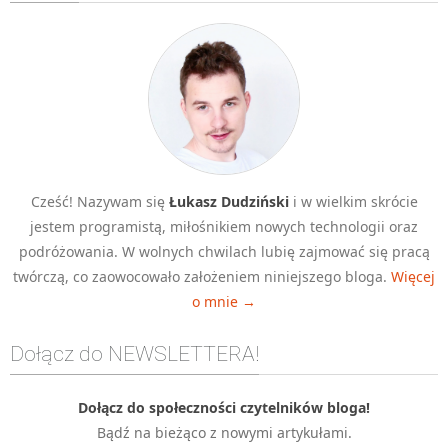
Algorytmy wyszukiwania
Inne
DEV
C++
Elementarz Java
Pascal
Cześć! Nazywam się
Łukasz Dudziński
i w wielkim skrócie
WEB
jestem programistą, miłośnikiem nowych technologii oraz
.htaccess
podróżowania. W wolnych chwilach lubię zajmować się pracą
HTML 5
twórczą, co zaowocowało założeniem niniejszego bloga.
Więcej
o mnie →
CSS 3
JavaScript
Dołącz do NEWSLETTERA!
Django
PHP
Dołącz do społeczności czytelników bloga!
Bądź na bieżąco z nowymi artykułami.
WordPress