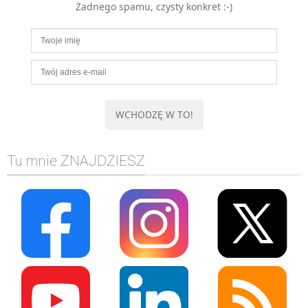
Żadnego spamu, czysty konkret :-)
MOBILE
Android
KONTROLA WERSJI
Git
BAZY
SQL
MySQL
TESTOWANIE
Tu mnie ZNAJDZIESZ
SIECI
EXCEL
WYDARZENIA
BIZNES
PO GODZINACH
KONTAKT