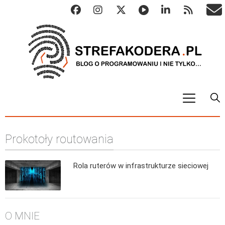
START
Prokotoły routowania
ALGO
Abstrakcyjne struktury danych
Rola ruterów w infrastrukturze sieciowej
Metody numeryczne
Algorytmy sortowania
Algorytmy szyfrujące
O MNIE
Algorytmy konwersji