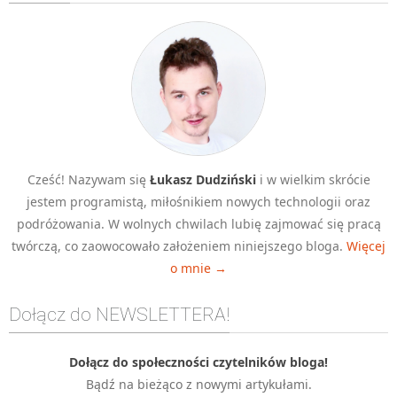
Algorytmy wyszukiwania
Inne
DEV
C++
Elementarz Java
Pascal
Cześć! Nazywam się
Łukasz Dudziński
i w wielkim skrócie
WEB
jestem programistą, miłośnikiem nowych technologii oraz
.htaccess
podróżowania. W wolnych chwilach lubię zajmować się pracą
HTML 5
twórczą, co zaowocowało założeniem niniejszego bloga.
Więcej
o mnie →
CSS 3
JavaScript
Dołącz do NEWSLETTERA!
Django
PHP
Dołącz do społeczności czytelników bloga!
Bądź na bieżąco z nowymi artykułami.
WordPress