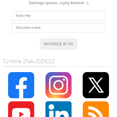
Żadnego spamu, czysty konkret :-)
MOBILE
Android
KONTROLA WERSJI
Git
BAZY
SQL
MySQL
TESTOWANIE
Tu mnie ZNAJDZIESZ
SIECI
EXCEL
WYDARZENIA
BIZNES
PO GODZINACH
KONTAKT