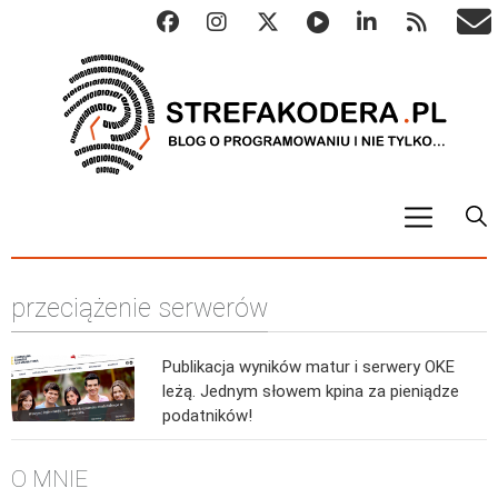
START
przeciążenie serwerów
ALGO
Abstrakcyjne struktury danych
Publikacja wyników matur i serwery OKE
Metody numeryczne
leżą. Jednym słowem kpina za pieniądze
Algorytmy sortowania
podatników!
Algorytmy szyfrujące
O MNIE
Algorytmy konwersji