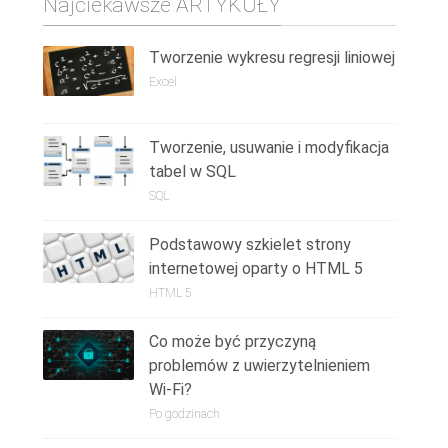
Najciekawsze ARTYKUŁY
Tworzenie wykresu regresji liniowej
Excel
Tworzenie, usuwanie i modyfikacja
tabel w SQL
SQL
Podstawowy szkielet strony
internetowej oparty o HTML 5
HTML 5
Co może być przyczyną
problemów z uwierzytelnieniem
Wi-Fi?
Po godzinach