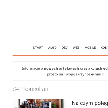
START
ALGO
DEV
WEB
MOBILE
KON
Informacje o
nowych artykułach
oraz
akcjach e
prosto na Twojej skrzynce
e-mail
!
SAP konsultant
Na czym poleg