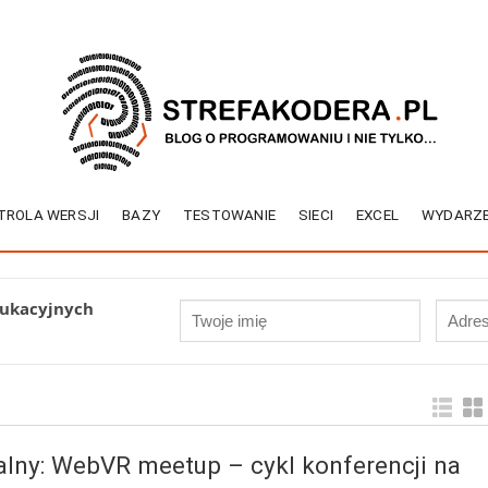
TROLA WERSJI
BAZY
TESTOWANIE
SIECI
EXCEL
WYDARZE
dukacyjnych
alny: WebVR meetup – cykl konferencji na