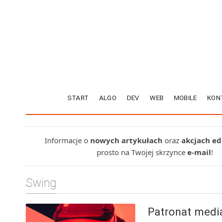
START
ALGO
DEV
WEB
MOBILE
KON
Informacje o
nowych artykułach
oraz
akcjach e
prosto na Twojej skrzynce
e-mail
!
Swing
Patronat medi