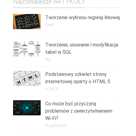
Najciekawsze ARTYKUŁY
Tworzenie wykresu regresji liniowej
Excel
Tworzenie, usuwanie i modyfikacja
tabel w SQL
SQL
Podstawowy szkielet strony
internetowej oparty o HTML 5
HTML 5
Co może być przyczyną
problemów z uwierzytelnieniem
Wi-Fi?
Po godzinach