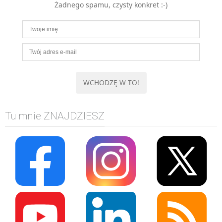
Żadnego spamu, czysty konkret :-)
MOBILE
Android
KONTROLA WERSJI
Git
BAZY
SQL
MySQL
TESTOWANIE
Tu mnie ZNAJDZIESZ
SIECI
EXCEL
WYDARZENIA
BIZNES
PO GODZINACH
KONTAKT