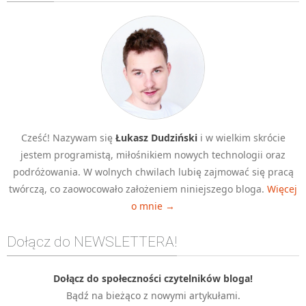
Algorytmy wyszukiwania
Inne
DEV
C++
Elementarz Java
Pascal
Cześć! Nazywam się
Łukasz Dudziński
i w wielkim skrócie
WEB
jestem programistą, miłośnikiem nowych technologii oraz
.htaccess
podróżowania. W wolnych chwilach lubię zajmować się pracą
HTML 5
twórczą, co zaowocowało założeniem niniejszego bloga.
Więcej
o mnie →
CSS 3
JavaScript
Dołącz do NEWSLETTERA!
Django
PHP
Dołącz do społeczności czytelników bloga!
Bądź na bieżąco z nowymi artykułami.
WordPress