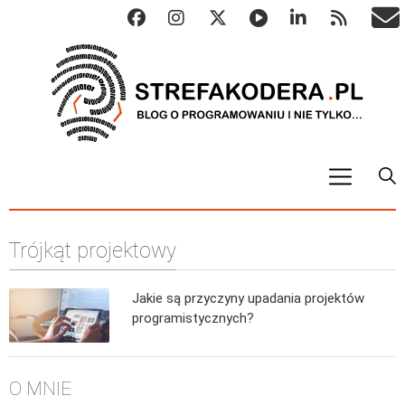
START
Trójkąt projektowy
ALGO
Abstrakcyjne struktury danych
Jakie są przyczyny upadania projektów
Metody numeryczne
programistycznych?
Algorytmy sortowania
Algorytmy szyfrujące
O MNIE
Algorytmy konwersji