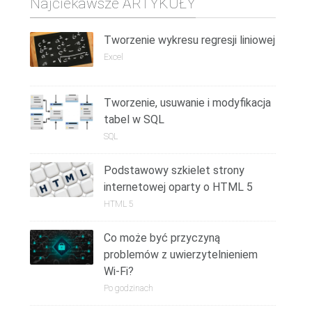
Najciekawsze ARTYKUŁY
Tworzenie wykresu regresji liniowej
Excel
Tworzenie, usuwanie i modyfikacja
tabel w SQL
SQL
Podstawowy szkielet strony
internetowej oparty o HTML 5
HTML 5
Co może być przyczyną
problemów z uwierzytelnieniem
Wi-Fi?
Po godzinach