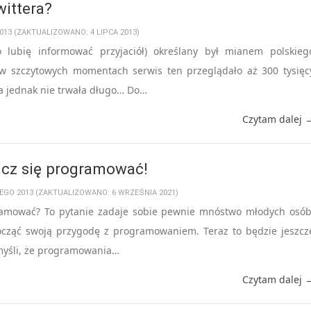
ittera?
2013 (ZAKTUALIZOWANO: 4 LIPCA 2013)
zo lubię informować przyjaciół) określany był mianem polskieg
 w szczytowych momentach serwis ten przeglądało aż 300 tysięc
a jednak nie trwała długo… Do…
Czytam dalej 
ucz się programować!
TEGO 2013 (ZAKTUALIZOWANO: 6 WRZEŚNIA 2021)
ramować? To pytanie zadaje sobie pewnie mnóstwo młodych osób
począć swoją przygodę z programowaniem. Teraz to będzie jeszcz
 myśli, że programowania…
Czytam dalej 