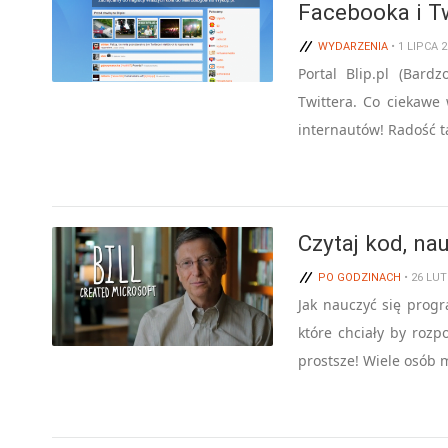
Facebooka i Tw
WYDARZENIA
• 1 LIPCA 
Portal Blip.pl (Bard
Twittera. Co ciekawe
internautów! Radość t
Czytaj kod, na
PO GODZINACH
• 26 LU
Jak nauczyć się prog
które chciały by roz
prostsze! Wiele osób