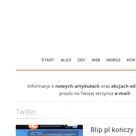
START
ALGO
DEV
WEB
MOBILE
KON
Informacje o
nowych artykułach
oraz
akcjach e
prosto na Twojej skrzynce
e-mail
!
Twitter
Blip.pl kończy 