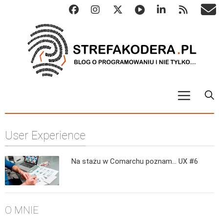
START
User Experience
ALGO
Abstrakcyjne struktury danych
Na stażu w Comarchu poznam… UX #6
Metody numeryczne
Algorytmy sortowania
Algorytmy szyfrujące
O MNIE
Algorytmy konwersji