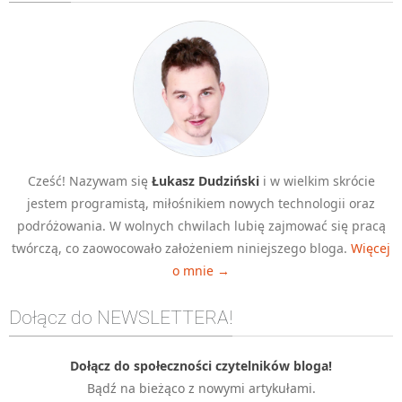
Algorytmy wyszukiwania
Inne
DEV
C++
Elementarz Java
Pascal
Cześć! Nazywam się
Łukasz Dudziński
i w wielkim skrócie
WEB
jestem programistą, miłośnikiem nowych technologii oraz
.htaccess
podróżowania. W wolnych chwilach lubię zajmować się pracą
HTML 5
twórczą, co zaowocowało założeniem niniejszego bloga.
Więcej
o mnie →
CSS 3
JavaScript
Dołącz do NEWSLETTERA!
Django
PHP
Dołącz do społeczności czytelników bloga!
Bądź na bieżąco z nowymi artykułami.
WordPress