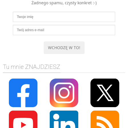
Żadnego spamu, czysty konkret :-)
MOBILE
Android
KONTROLA WERSJI
Git
BAZY
SQL
MySQL
TESTOWANIE
Tu mnie ZNAJDZIESZ
SIECI
EXCEL
WYDARZENIA
BIZNES
PO GODZINACH
KONTAKT