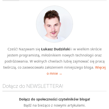
Algorytmy wyszukiwania
Inne
DEV
C++
Elementarz Java
Pascal
Cześć! Nazywam się
Łukasz Dudziński
i w wielkim skrócie
WEB
jestem programistą, miłośnikiem nowych technologii oraz
.htaccess
podróżowania. W wolnych chwilach lubię zajmować się pracą
HTML 5
twórczą, co zaowocowało założeniem niniejszego bloga.
Więcej
o mnie →
CSS 3
JavaScript
Dołącz do NEWSLETTERA!
Django
PHP
Dołącz do społeczności czytelników bloga!
Bądź na bieżąco z nowymi artykułami.
WordPress