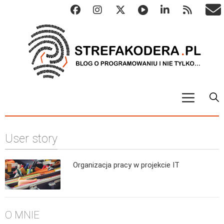
START
User story
ALGO
Abstrakcyjne struktury danych
Organizacja pracy w projekcie IT
Metody numeryczne
Algorytmy sortowania
Algorytmy szyfrujące
O MNIE
Algorytmy konwersji