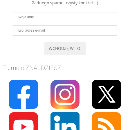
Żadnego spamu, czysty konkret :-)
MOBILE
Android
KONTROLA WERSJI
Git
BAZY
SQL
MySQL
TESTOWANIE
Tu mnie ZNAJDZIESZ
SIECI
EXCEL
WYDARZENIA
BIZNES
PO GODZINACH
KONTAKT