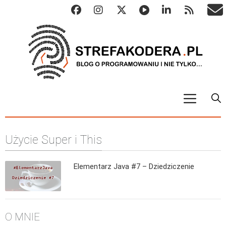
START
Użycie Super i This
ALGO
Abstrakcyjne struktury danych
Elementarz Java #7 – Dziedziczenie
Metody numeryczne
Algorytmy sortowania
Algorytmy szyfrujące
O MNIE
Algorytmy konwersji