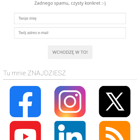
Żadnego spamu, czysty konkret :-)
MOBILE
Android
KONTROLA WERSJI
Git
BAZY
SQL
MySQL
TESTOWANIE
Tu mnie ZNAJDZIESZ
SIECI
EXCEL
WYDARZENIA
BIZNES
PO GODZINACH
KONTAKT