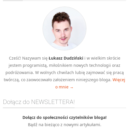
Algorytmy wyszukiwania
Inne
DEV
C++
Elementarz Java
Pascal
Cześć! Nazywam się
Łukasz Dudziński
i w wielkim skrócie
WEB
jestem programistą, miłośnikiem nowych technologii oraz
.htaccess
podróżowania. W wolnych chwilach lubię zajmować się pracą
HTML 5
twórczą, co zaowocowało założeniem niniejszego bloga.
Więcej
o mnie →
CSS 3
JavaScript
Dołącz do NEWSLETTERA!
Django
PHP
Dołącz do społeczności czytelników bloga!
Bądź na bieżąco z nowymi artykułami.
WordPress