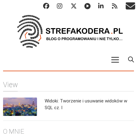
START
View
ALGO
Abstrakcyjne struktury danych
Widoki: Tworzenie i usuwanie widoków w
Metody numeryczne
SQL cz. I
Algorytmy sortowania
Algorytmy szyfrujące
O MNIE
Algorytmy konwersji