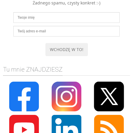
Żadnego spamu, czysty konkret :-)
MOBILE
Android
KONTROLA WERSJI
Git
BAZY
SQL
MySQL
TESTOWANIE
Tu mnie ZNAJDZIESZ
SIECI
EXCEL
WYDARZENIA
BIZNES
PO GODZINACH
KONTAKT