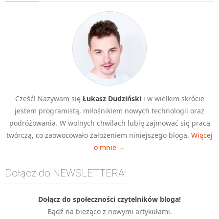
Algorytmy wyszukiwania
Inne
DEV
C++
Elementarz Java
Pascal
Cześć! Nazywam się
Łukasz Dudziński
i w wielkim skrócie
WEB
jestem programistą, miłośnikiem nowych technologii oraz
.htaccess
podróżowania. W wolnych chwilach lubię zajmować się pracą
HTML 5
twórczą, co zaowocowało założeniem niniejszego bloga.
Więcej
o mnie →
CSS 3
JavaScript
Dołącz do NEWSLETTERA!
Django
PHP
Dołącz do społeczności czytelników bloga!
Bądź na bieżąco z nowymi artykułami.
WordPress