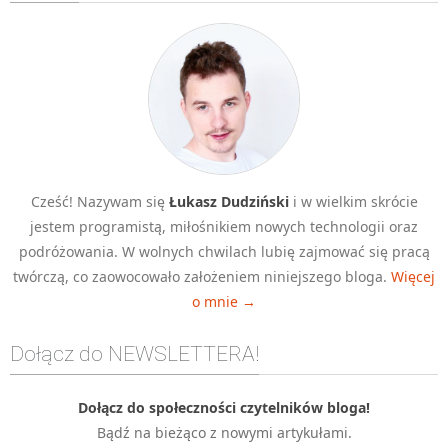
Algorytmy wyszukiwania
Inne
DEV
C++
Elementarz Java
Pascal
Cześć! Nazywam się
Łukasz Dudziński
i w wielkim skrócie
WEB
jestem programistą, miłośnikiem nowych technologii oraz
.htaccess
podróżowania. W wolnych chwilach lubię zajmować się pracą
HTML 5
twórczą, co zaowocowało założeniem niniejszego bloga.
Więcej
o mnie →
CSS 3
JavaScript
Dołącz do NEWSLETTERA!
Django
PHP
Dołącz do społeczności czytelników bloga!
Bądź na bieżąco z nowymi artykułami.
WordPress