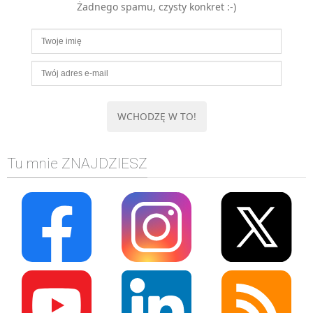
Żadnego spamu, czysty konkret :-)
MOBILE
Android
KONTROLA WERSJI
Git
BAZY
SQL
MySQL
TESTOWANIE
Tu mnie ZNAJDZIESZ
SIECI
EXCEL
WYDARZENIA
BIZNES
PO GODZINACH
KONTAKT