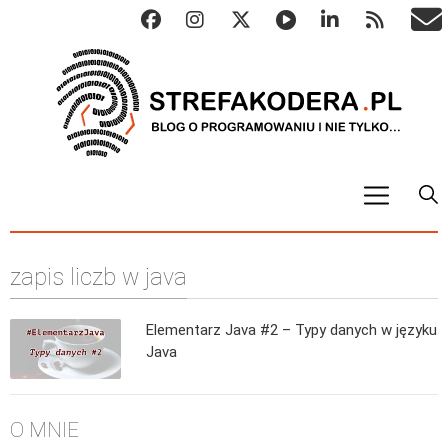
START
zapis liczb w java
ALGO
Abstrakcyjne struktury danych
Elementarz Java #2 – Typy danych w języku
Metody numeryczne
Java
Algorytmy sortowania
Algorytmy szyfrujące
O MNIE
Algorytmy konwersji