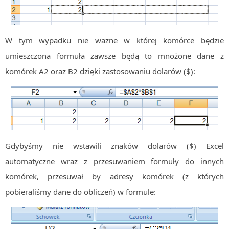
MOBILE
Android
W tym wypadku nie ważne w której komórce będzie
KONTROLA WERSJI
Git
umieszczona formuła zawsze będą to mnożone dane z
BAZY
komórek A2 oraz B2 dzięki zastosowaniu dolarów ($):
SQL
MySQL
TESTOWANIE
SIECI
EXCEL
Gdybyśmy nie wstawili znaków dolarów ($) Excel
WYDARZENIA
automatyczne wraz z przesuwaniem formuły do innych
BIZNES
komórek, przesuwał by adresy komórek (z których
PO GODZINACH
pobieraliśmy dane do obliczeń) w formule:
KONTAKT