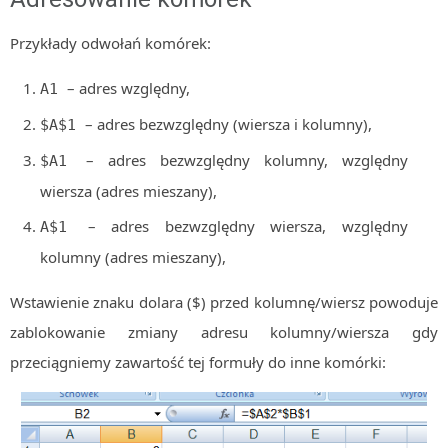
Algorytmy wyszukiwania
Przykłady odwołań komórek:
Inne
– adres względny,
A1
DEV
C++
– adres bezwzględny (wiersza i kolumny),
$A$1
Elementarz Java
– adres bezwzględny kolumny, względny
$A1
Pascal
wiersza (adres mieszany),
WEB
– adres bezwzględny wiersza, względny
A$1
.htaccess
kolumny (adres mieszany),
HTML 5
Wstawienie znaku dolara ($) przed kolumnę/wiersz powoduje
CSS 3
zablokowanie zmiany adresu kolumny/wiersza gdy
JavaScript
przeciągniemy zawartość tej formuły do inne komórki:
Django
PHP
WordPress