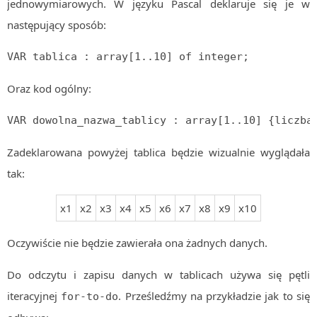
jednowymiarowych. W języku Pascal deklaruje się je w
MOBILE
następujący sposób:
Android
VAR tablica : array[1..10] of integer;
KONTROLA WERSJI
Git
Oraz kod ogólny:
BAZY
SQL
VAR dowolna_nazwa_tablicy : array[1..10] {liczba
MySQL
Zadeklarowana powyżej tablica będzie wizualnie wyglądała
TESTOWANIE
tak:
SIECI
EXCEL
x1
x2
x3
x4
x5
x6
x7
x8
x9
x10
WYDARZENIA
BIZNES
Oczywiście nie będzie zawierała ona żadnych danych.
PO GODZINACH
Do odczytu i zapisu danych w tablicach używa się pętli
KONTAKT
iteracyjnej
. Prześledźmy na przykładzie jak to się
for-to-do