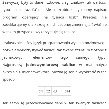
Zazwyczaj były to dane liczbowe, ciągi znaków lub wartości
Algorytmy wyszukiwania
typu
oraz
. Ale co zrobić kiedy mamy napisać
true
false
Inne
program operujący na tysiącu liczb? Przecież nie
DEV
zadeklarujemy dla każdej z nich osobnej zmiennej… I właśnie
C++
w takim przypadku wykorzystuje się tablice.
Elementarz Java
Praktycznie każdy język programowania wysoko pozimowego
Pascal
pozwala wykorzystywać tablice, tak zwane struktury złożone z
WEB
jednakowych elementów tego samego typu.
.htaccess
Najprostszą
jednowymiarową tablice
w matematyce
HTML 5
określa się mianemwektora. Można ją sobie wyobrazić w ten
CSS 3
sposób:
JavaScript
Django
x1
x2
x3
…
xN
PHP
Tak samo są przechowywane dane w tak zwanych tablicach
WordPress