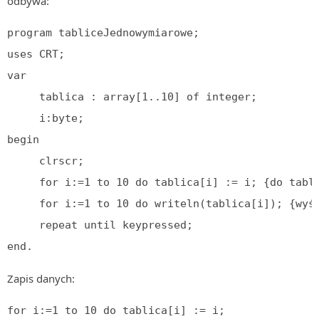
odbywa:
program tabliceJednowymiarowe;

uses CRT;

var

     tablica : array[1..10] of integer;

     i:byte;

begin

     clrscr;

     for i:=1 to 10 do tablica[i] := i; {do tabl
     for i:=1 to 10 do writeln(tablica[i]); {wyś
     repeat until keypressed; 

end.
Zapis danych:
for i:=1 to 10 do tablica[i] := i;