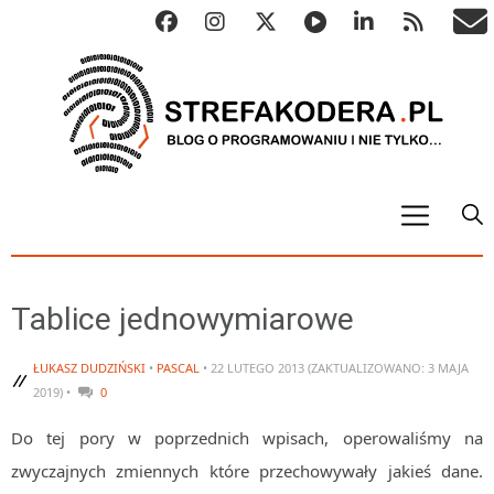
START
ALGO
Tablice jednowymiarowe
Abstrakcyjne struktury danych
ŁUKASZ DUDZIŃSKI
•
PASCAL
• 22 LUTEGO 2013 (ZAKTUALIZOWANO: 3 MAJA
Metody numeryczne
2019) •
0
Algorytmy sortowania
Do tej pory w poprzednich wpisach, operowaliśmy na
Algorytmy szyfrujące
zwyczajnych zmiennych które przechowywały jakieś dane.
Algorytmy konwersji