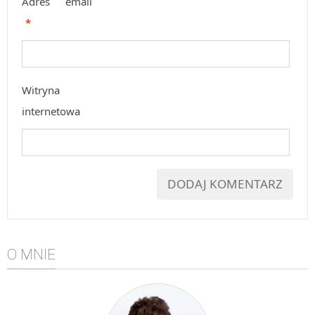
Adres email
*
Witryna
internetowa
O MNIE