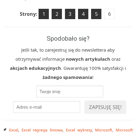
Strony:
1
2
3
4
5
6
Spodobało się?
Jeśli tak, to zarejestruj się do newslettera aby
otrzymywać informacje
nowych artykułach
oraz
akcjach edukacyjnych
. Gwarantuję 100% satysfakcji i
żadnego spamowania
!
Excel
,
Excel regresja liniowa
,
Excel wykresy
,
Microsoft
,
Microsoft