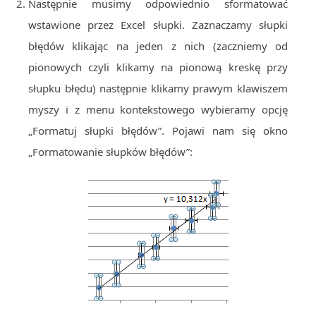
Następnie musimy odpowiednio sformatować
MOBILE
wstawione przez Excel słupki. Zaznaczamy słupki
Android
błędów klikając na jeden z nich (zaczniemy od
KONTROLA WERSJI
pionowych czyli klikamy na pionową kreskę przy
Git
słupku błędu) następnie klikamy prawym klawiszem
BAZY
myszy i z menu kontekstowego wybieramy opcję
SQL
„Formatuj słupki błędów”. Pojawi nam się okno
MySQL
„Formatowanie słupków błędów”:
TESTOWANIE
SIECI
EXCEL
WYDARZENIA
BIZNES
PO GODZINACH
KONTAKT