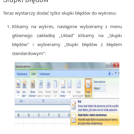
Algorytmy wyszukiwania
Teraz wystarczy dodać tylko słupki błędów do wykresu:
Inne
Klikamy na wykres, następnie wybieramy z menu
DEV
C++
głównego zakładkę „Układ” klikamy na „Słupki
błędów” i wybieramy „Słupki błędów z błędem
Elementarz Java
standardowym”:
Pascal
WEB
.htaccess
HTML 5
CSS 3
JavaScript
Django
PHP
WordPress