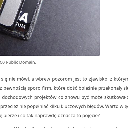
 CC0 Public Domain.
 się nie mówi, a wbrew pozorom jest to zjawisko, z który
 z pewnością sporo firm, które dość boleśnie przekonały si
c z dochodowych projektów co znowu być może skutkował
przecież nie popełniać kilku kluczowych błędów. Warto wię
ę bierze i co tak naprawdę oznacza to pojęcie?