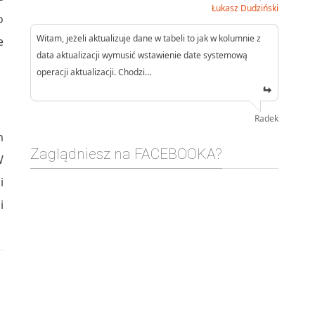
Łukasz Dudziński
o
Witam, jeżeli aktualizuje dane w tabeli to jak w kolumnie z
e
data aktualizacji wymusić wstawienie date systemową
operacji aktualizacji. Chodzi…
Radek
m
Zaglądniesz na FACEBOOKA?
W
i
i