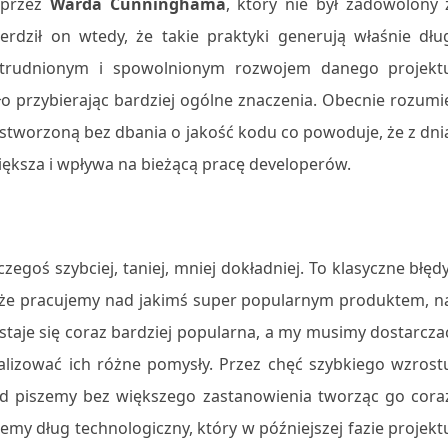
 przez
Warda Cunninghama
, który nie był zadowolony 
ierdził on wtedy, że takie praktyki generują właśnie dłu
 utrudnionym i spowolnionym rozwojem danego projekt
o przybierając bardziej ogólne znaczenia. Obecnie rozumi
stworzoną bez dbania o jakość kodu co powoduje, że z dni
większa i wpływa na bieżącą pracę developerów.
egoś szybciej, taniej, mniej dokładniej. To klasyczne błędy
, że pracujemy nad jakimś super popularnym produktem, n
 staje się coraz bardziej popularna, a my musimy dostarcza
alizować ich różne pomysły. Przez chęć szybkiego wzrost
d piszemy bez większego zastanowienia tworząc go cora
emy dług technologiczny, który w późniejszej fazie projekt