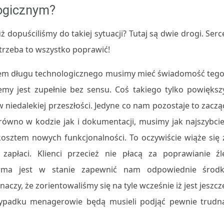
logicznym?
uż dopuściliśmy do takiej sytuacji? Tutaj są dwie drogi. Serc
 trzeba to wszystko poprawić!
oblem długu technologicznego musimy mieć świadomość tego
my jest zupełnie bez sensu. Coś takiego tylko powiększ
w niedalekiej przeszłości. Jedyne co nam pozostaje to zaczą
ówno w kodzie jak i dokumentacji, musimy jak najszybcie
sztem nowych funkcjonalności. To oczywiście wiąże się 
apłaci. Klienci przecież nie płacą za poprawianie źl
firma jest w stanie zapewnić nam odpowiednie środk
czy, że zorientowaliśmy się na tyle wcześnie iż jest jeszcz
ypadku menagerowie będą musieli podjąć pewnie trudn