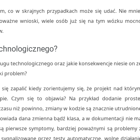
m, co w skrajnych przypadkach może się udać. Nie mnie
poważne wnioski, wiele osób już się na tym wózku mocn
w.
echnologicznego?
ługu technologicznego oraz jakie konsekwencje niesie on z
aki problem?
ę zapalić kiedy zorientujemy się, że projekt nad który
pie. Czym się to objawia? Na przykład dodanie proste
czasu niż powinno, zmiany w kodzie są znacznie utrudnion
powiada dana zmienna bądź klasa, a w dokumentacji nie m
o są pierwsze symptomy, bardziej poważnymi są problemy 
sygnalizowane przez testy automatyczne, wolne działani