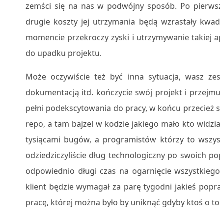
zemści się na nas w podwójny sposób. Po pierwsze 
drugie koszty jej utrzymania będą wzrastały kw
momencie przekroczy zyski i utrzymywanie takiej apl
do upadku projektu.
Może oczywiście też być inna sytuacja, wasz ze
dokumentacją itd. kończycie swój projekt i przejm
pełni podekscytowania do pracy, w końcu przecież s
repo, a tam bajzel w kodzie jakiego mało kto widz
tysiącami bugów, a programistów którzy to wszyst
odziedziczyliście dług technologiczny po swoich po
odpowiednio długi czas na ogarnięcie wszystkiego i
klient będzie wymagał za parę tygodni jakieś popr
pracę, której można było by uniknąć gdyby ktoś o to