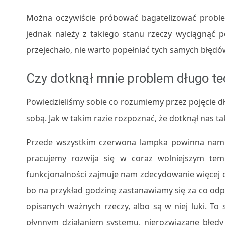
Można oczywiście próbować bagatelizować proble
jednak należy z takiego stanu rzeczy wyciągnąć 
przejechało, nie warto popełniać tych samych błędó
Czy dotknął mnie problem długo t
Powiedzieliśmy sobie co rozumiemy przez pojęcie d
sobą. Jak w takim razie rozpoznać, że dotknął nas t
Przede wszystkim czerwona lampka powinna nam si
pracujemy rozwija się w coraz wolniejszym tem
funkcjonalności zajmuje nam zdecydowanie więcej 
bo na przykład godzinę zastanawiamy się za co od
opisanych ważnych rzeczy, albo są w niej luki. T
płynnym działaniem systemu, nierozwiązane błędy 