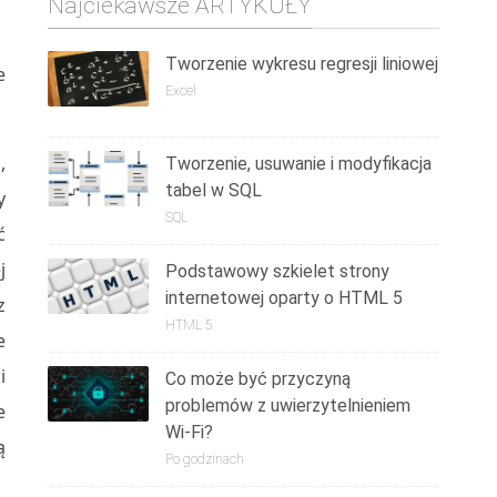
Najciekawsze ARTYKUŁY
Tworzenie wykresu regresji liniowej
e
Excel
,
Tworzenie, usuwanie i modyfikacja
tabel w SQL
y
SQL
ć
j
Podstawowy szkielet strony
internetowej oparty o HTML 5
z
HTML 5
e
i
Co może być przyczyną
problemów z uwierzytelnieniem
e
Wi-Fi?
ą
Po godzinach