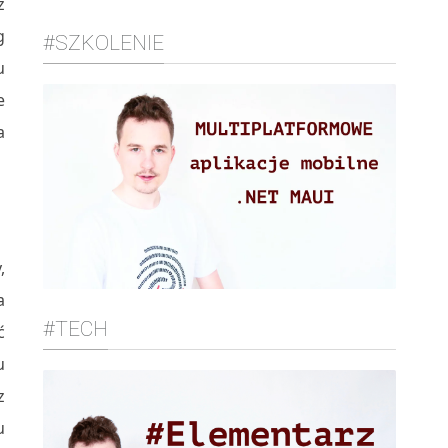
z
g
#SZKOLENIE
u
e
a
,
a
#TECH
ć
u
z
u