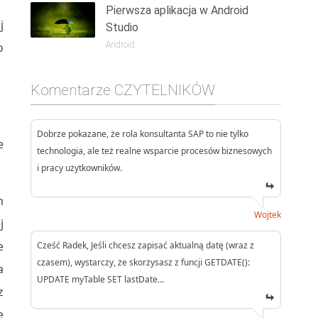
Pierwsza aplikacja w Android
j
Studio
Android
o
Komentarze CZYTELNIKÓW
Dobrze pokazane, że rola konsultanta SAP to nie tylko
e
technologia, ale też realne wsparcie procesów biznesowych
i pracy użytkowników.
m
Wojtek
j
e
Cześć Radek, Jeśli chcesz zapisać aktualną datę (wraz z
czasem), wystarczy, że skorzysasz z funcji GETDATE():
a
UPDATE myTable SET lastDate…
z
e