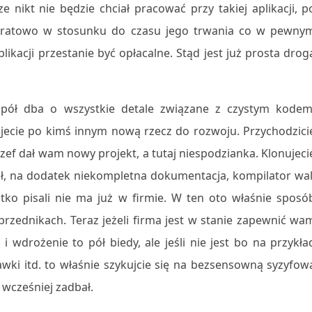
nikt nie będzie chciał pracować przy takiej aplikacji, p
adratowo w stosunku do czasu jego trwania co w pewny
ikacji przestanie być opłacalne. Stąd jest już prosta drog
spół dba o wszystkie detale związane z czystym kodem
ujecie po kimś innym nową rzecz do rozwoju. Przychodzici
zef dał wam nowy projekt, a tutaj niespodzianka. Klonujeci
iał, na dodatek niekompletna dokumentacja, kompilator wal
ko pisali nie ma już w firmie. W ten oto właśnie sposó
przednikach. Teraz jeżeli firma jest w stanie zapewnić wa
 wdrożenie to pół biedy, ale jeśli nie jest bo na przykła
awki itd. to właśnie szykujcie się na bezsensowną syzyfow
 wcześniej zadbał.