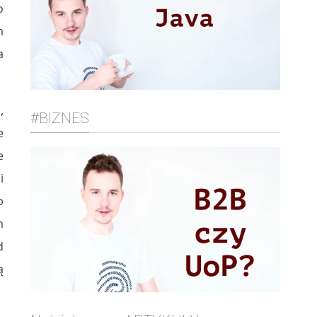
o
m
a
,
#BIZNES
e
e
i
b
m
d
ą