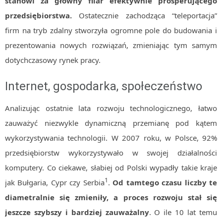
stanowi za główny filar efektywnie prosperującego
MOBILE
przedsiębiorstwa.
Ostatecznie zachodząca “teleportacja”
Android
firm na tryb zdalny stworzyła ogromne pole do budowania i
KONTROLA WERSJI
prezentowania nowych rozwiązań, zmieniając tym samym
Git
dotychczasowy rynek pracy.
BAZY
SQL
Internet, gospodarka, społeczeństwo
MySQL
Analizując ostatnie lata rozwoju technologicznego, łatwo
TESTOWANIE
zauważyć niezwykle dynamiczną przemianę pod kątem
SIECI
wykorzystywania technologii. W 2007 roku, w Polsce, 92%
EXCEL
przedsiębiorstw wykorzystywało w swojej działalności
WYDARZENIA
komputery. Co ciekawe, słabiej od Polski wypadły takie kraje
BIZNES
1
PO GODZINACH
jak Bułgaria, Cypr czy Serbia
.
Od tamtego czasu liczby te
KONTAKT
diametralnie się zmieniły, a proces rozwoju stał się
jeszcze szybszy i bardziej zauważalny
. O ile 10 lat temu