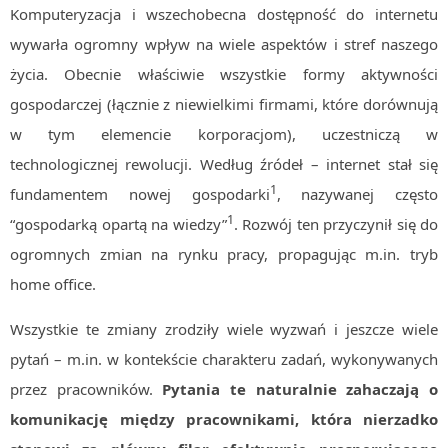
Komputeryzacja i wszechobecna dostępność do internetu
Algorytmy wyszukiwania
wywarła ogromny wpływ na wiele aspektów i stref naszego
Inne
życia. Obecnie właściwie wszystkie formy aktywności
DEV
gospodarczej (łącznie z niewielkimi firmami, które dorównują
C++
w tym elemencie korporacjom), uczestniczą w
Elementarz Java
technologicznej rewolucji. Według źródeł – internet stał się
Pascal
1
fundamentem nowej gospodarki
, nazywanej często
WEB
1
“gospodarką opartą na wiedzy”
. Rozwój ten przyczynił się do
.htaccess
ogromnych zmian na rynku pracy, propagując m.in. tryb
HTML 5
home office.
CSS 3
Wszystkie te zmiany zrodziły wiele wyzwań i jeszcze wiele
JavaScript
pytań – m.in. w kontekście charakteru zadań, wykonywanych
Django
przez pracowników.
Pytania te naturalnie zahaczają o
PHP
komunikację między pracownikami, która nierzadko
WordPress