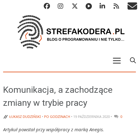
START
ALGO
Komunikacja, a zachodzące
Abstrakcyjne struktury danych
zmiany w trybie pracy
Metody numeryczne
Algorytmy sortowania
ŁUKASZ DUDZIŃSKI
•
PO GODZINACH
• 19 PAŹDZIERNIKA 2020 •
0
Algorytmy szyfrujące
Artykuł powstał przy współpracy z marką Anegis.
Algorytmy konwersji