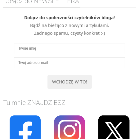
Dołącz do NEWSLETTERA!
MOBILE
Android
Dołącz do społeczności czytelników bloga!
KONTROLA WERSJI
Bądź na bieżąco z nowymi artykułami.
Git
Żadnego spamu, czysty konkret :-)
BAZY
SQL
MySQL
TESTOWANIE
SIECI
EXCEL
WYDARZENIA
Tu mnie ZNAJDZIESZ
BIZNES
PO GODZINACH
KONTAKT