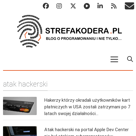
START
atak hackerski
ALGO
Abstrakcyjne struktury danych
Hakerzy którzy okradali użytkowników kart
Metody numeryczne
płatniczych w USA zostali zatrzymani po 7
Algorytmy sortowania
latach swojej działalności…
Algorytmy szyfrujące
Atak hackerski na portal Apple Dev Center
Algorytmy konwersji