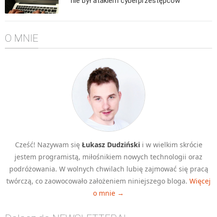
nie był atakiem cyberprzestępców
Algorytmy wyszukiwania
Inne
O MNIE
DEV
C++
Elementarz Java
Pascal
WEB
.htaccess
HTML 5
Cześć! Nazywam się
Łukasz Dudziński
i w wielkim skrócie
CSS 3
jestem programistą, miłośnikiem nowych technologii oraz
JavaScript
podróżowania. W wolnych chwilach lubię zajmować się pracą
Django
twórczą, co zaowocowało założeniem niniejszego bloga.
Więcej
o mnie →
PHP
WordPress