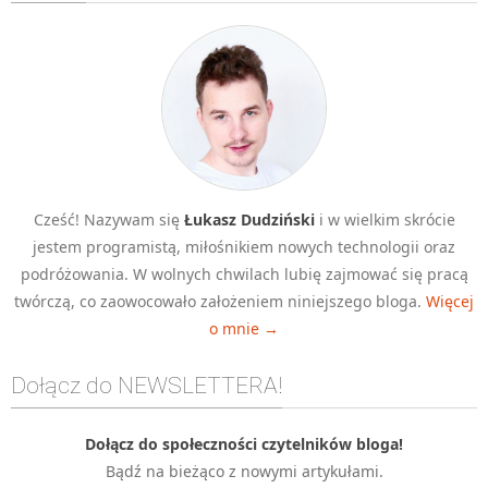
Algorytmy wyszukiwania
Inne
DEV
C++
Elementarz Java
Pascal
Cześć! Nazywam się
Łukasz Dudziński
i w wielkim skrócie
WEB
jestem programistą, miłośnikiem nowych technologii oraz
.htaccess
podróżowania. W wolnych chwilach lubię zajmować się pracą
HTML 5
twórczą, co zaowocowało założeniem niniejszego bloga.
Więcej
o mnie →
CSS 3
JavaScript
Dołącz do NEWSLETTERA!
Django
PHP
Dołącz do społeczności czytelników bloga!
Bądź na bieżąco z nowymi artykułami.
WordPress