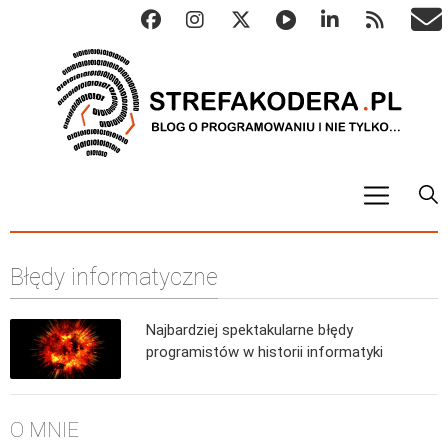
START
Błędy informatyczne
ALGO
Abstrakcyjne struktury danych
Najbardziej spektakularne błędy
Metody numeryczne
programistów w historii informatyki
Algorytmy sortowania
Algorytmy szyfrujące
O MNIE
Algorytmy konwersji