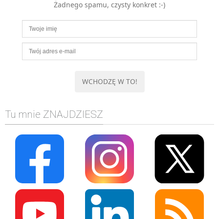
Żadnego spamu, czysty konkret :-)
MOBILE
Android
KONTROLA WERSJI
Git
BAZY
SQL
MySQL
TESTOWANIE
Tu mnie ZNAJDZIESZ
SIECI
EXCEL
WYDARZENIA
BIZNES
PO GODZINACH
KONTAKT