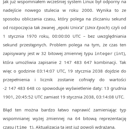
Jak już wspomniałem wcześniej system Linux był odporny na
nadejście nowego stulecia w roku 2000. Wynika to ze
sposobu obliczania czasu, który polega na zliczaniu sekund
od rozpoczęcia tak zwanej „epoki Unix’a” (
Unix Epoch
) czyli od
1 stycznia 1970 roku, 00:00:00 UTC – bez uwzględniania
sekund przestępnych. Problem polega na tym, że czas ten
zapisywany jest w 32 bitowej zmiennej typu
(
),
integer
int
która umożliwia zapisanie 2 147 483 647 kombinacji. Tak
więc o godzinie 03:14:07 UTC, 19 stycznia 2038 dojdzie do
przepełnienia i licznik zostanie cofnięty do wartości
-2 147 483 648 co spowoduje wyświetlenie daty: 13 grudnia
1901, 20:45:52 UTC zamiast 19 stycznia 2038, 03:14:08 UTC.
Błąd ten można bardzo łatwo naprawić zamieniając typ
wspomnianej wyżej zmiennej na 64 bitową reprezentację
czasu (
). Aktualizacja ta jest już powoli wdrażana.
time_t