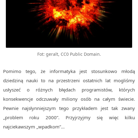
MOBILE
Android
KONTROLA WERSJI
Git
BAZY
SQL
Fot: geralt, CC0 Public Domain.
MySQL
TESTOWANIE
Pomimo tego, że informatyka jest stosunkowo młodą
SIECI
dziedziną nauki to na przestrzeni ostatnich lat mogliśmy
EXCEL
usłyszeć o różnych błędach programistów, których
WYDARZENIA
konsekwencje odczuwały miliony osób na całym świecie.
BIZNES
Pewnie najsłynniejszym tego przykładem jest tak zwany
PO GODZINACH
„problem roku 2000”. Przyjrzyjmy się więc kilku
KONTAKT
najciekawszym „wpadkom”…