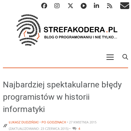
START
ALGO
Najbardziej spektakularne błędy
Abstrakcyjne struktury danych
programistów w historii
Metody numeryczne
informatyki
Algorytmy sortowania
Algorytmy szyfrujące
ŁUKASZ DUDZIŃSKI
•
PO GODZINACH
• 27 KWIETNIA 2015
Algorytmy konwersji
(ZAKTUALIZOWANO: 23 CZERWCA 2015) •
4