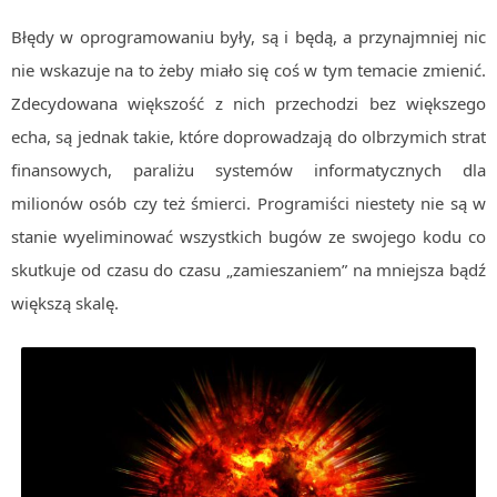
Algorytmy wyszukiwania
Błędy w oprogramowaniu były, są i będą, a przynajmniej nic
Inne
nie wskazuje na to żeby miało się coś w tym temacie zmienić.
DEV
Zdecydowana większość z nich przechodzi bez większego
C++
echa, są jednak takie, które doprowadzają do olbrzymich strat
Elementarz Java
finansowych, paraliżu systemów informatycznych dla
Pascal
milionów osób czy też śmierci. Programiści niestety nie są w
stanie wyeliminować wszystkich bugów ze swojego kodu co
WEB
.htaccess
skutkuje od czasu do czasu „zamieszaniem” na mniejsza bądź
większą skalę.
HTML 5
CSS 3
JavaScript
Django
PHP
WordPress