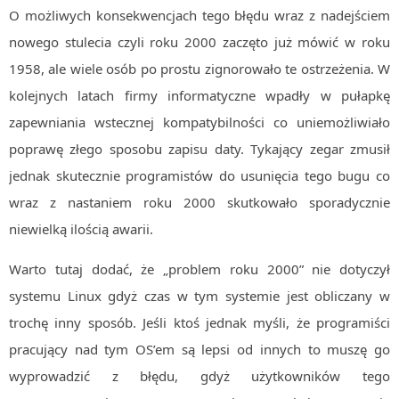
O możliwych konsekwencjach tego błędu wraz z nadejściem
nowego stulecia czyli roku 2000 zaczęto już mówić w roku
1958, ale wiele osób po prostu zignorowało te ostrzeżenia. W
kolejnych latach firmy informatyczne wpadły w pułapkę
zapewniania wstecznej kompatybilności co uniemożliwiało
poprawę złego sposobu zapisu daty. Tykający zegar zmusił
jednak skutecznie programistów do usunięcia tego bugu co
wraz z nastaniem roku 2000 skutkowało sporadycznie
niewielką ilością awarii.
Warto tutaj dodać, że „problem roku 2000” nie dotyczył
systemu Linux gdyż czas w tym systemie jest obliczany w
trochę inny sposób. Jeśli ktoś jednak myśli, że programiści
pracujący nad tym OS’em są lepsi od innych to muszę go
wyprowadzić z błędu, gdyż użytkowników tego