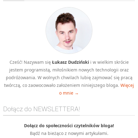
Algorytmy wyszukiwania
Inne
DEV
C++
Elementarz Java
Pascal
Cześć! Nazywam się
Łukasz Dudziński
i w wielkim skrócie
WEB
jestem programistą, miłośnikiem nowych technologii oraz
.htaccess
podróżowania. W wolnych chwilach lubię zajmować się pracą
HTML 5
twórczą, co zaowocowało założeniem niniejszego bloga.
Więcej
o mnie →
CSS 3
JavaScript
Dołącz do NEWSLETTERA!
Django
PHP
Dołącz do społeczności czytelników bloga!
Bądź na bieżąco z nowymi artykułami.
WordPress