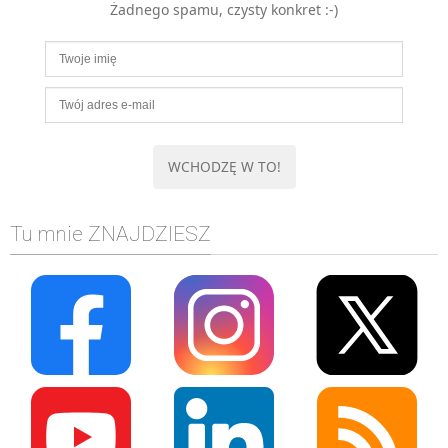
Żadnego spamu, czysty konkret :-)
MOBILE
Android
KONTROLA WERSJI
Git
BAZY
SQL
MySQL
TESTOWANIE
Tu mnie ZNAJDZIESZ
SIECI
EXCEL
WYDARZENIA
BIZNES
PO GODZINACH
KONTAKT