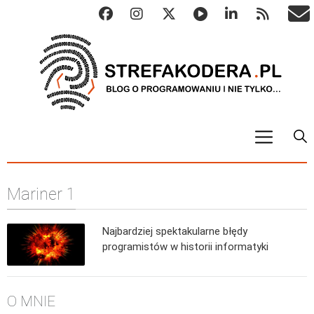
START
Mariner 1
ALGO
Abstrakcyjne struktury danych
Najbardziej spektakularne błędy
Metody numeryczne
programistów w historii informatyki
Algorytmy sortowania
Algorytmy szyfrujące
O MNIE
Algorytmy konwersji