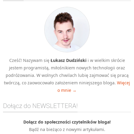
Algorytmy wyszukiwania
Inne
DEV
C++
Elementarz Java
Pascal
Cześć! Nazywam się
Łukasz Dudziński
i w wielkim skrócie
WEB
jestem programistą, miłośnikiem nowych technologii oraz
.htaccess
podróżowania. W wolnych chwilach lubię zajmować się pracą
HTML 5
twórczą, co zaowocowało założeniem niniejszego bloga.
Więcej
o mnie →
CSS 3
JavaScript
Dołącz do NEWSLETTERA!
Django
PHP
Dołącz do społeczności czytelników bloga!
Bądź na bieżąco z nowymi artykułami.
WordPress