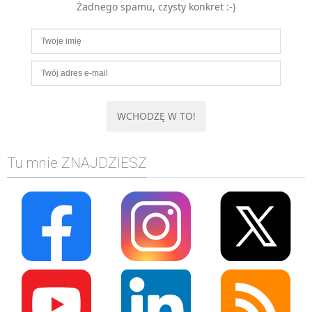
Żadnego spamu, czysty konkret :-)
MOBILE
Android
KONTROLA WERSJI
Git
BAZY
SQL
MySQL
TESTOWANIE
Tu mnie ZNAJDZIESZ
SIECI
EXCEL
WYDARZENIA
BIZNES
PO GODZINACH
KONTAKT