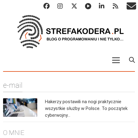
START
e-mail
ALGO
Abstrakcyjne struktury danych
Hakerzy postawili na nogi praktycznie
Metody numeryczne
wszystkie służby w Polsce. To początek
Algorytmy sortowania
cyberwojny…
Algorytmy szyfrujące
O MNIE
Algorytmy konwersji