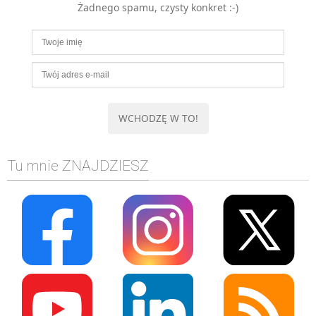
Żadnego spamu, czysty konkret :-)
MOBILE
Android
KONTROLA WERSJI
Git
BAZY
SQL
MySQL
TESTOWANIE
Tu mnie ZNAJDZIESZ
SIECI
EXCEL
WYDARZENIA
BIZNES
PO GODZINACH
KONTAKT