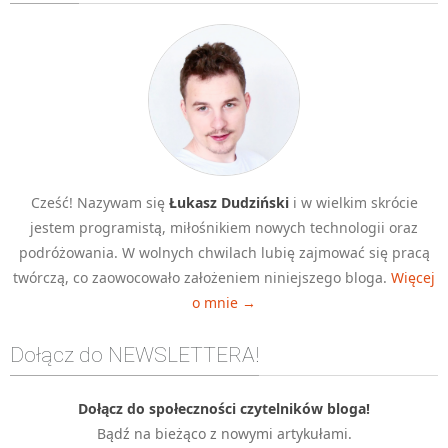
Algorytmy wyszukiwania
Inne
DEV
C++
Elementarz Java
Pascal
Cześć! Nazywam się
Łukasz Dudziński
i w wielkim skrócie
WEB
jestem programistą, miłośnikiem nowych technologii oraz
.htaccess
podróżowania. W wolnych chwilach lubię zajmować się pracą
HTML 5
twórczą, co zaowocowało założeniem niniejszego bloga.
Więcej
o mnie →
CSS 3
JavaScript
Dołącz do NEWSLETTERA!
Django
PHP
Dołącz do społeczności czytelników bloga!
Bądź na bieżąco z nowymi artykułami.
WordPress