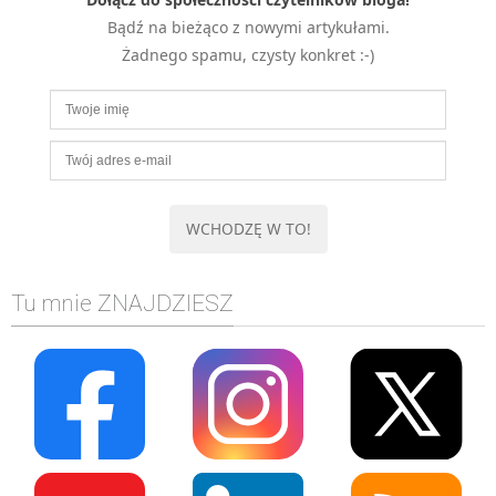
MOBILE
Bądź na bieżąco z nowymi artykułami.
Android
Żadnego spamu, czysty konkret :-)
KONTROLA WERSJI
Git
BAZY
SQL
MySQL
TESTOWANIE
SIECI
Tu mnie ZNAJDZIESZ
EXCEL
WYDARZENIA
BIZNES
PO GODZINACH
KONTAKT