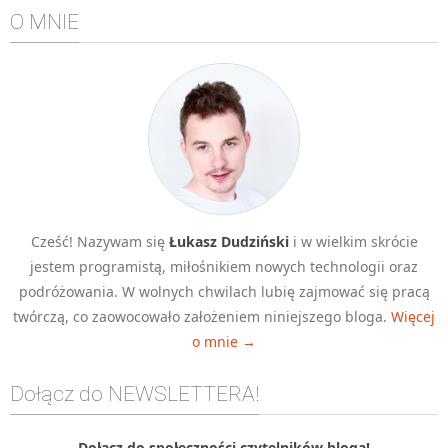
O MNIE
Algorytmy wyszukiwania
Inne
DEV
C++
Elementarz Java
Pascal
WEB
.htaccess
Cześć! Nazywam się
Łukasz Dudziński
i w wielkim skrócie
jestem programistą, miłośnikiem nowych technologii oraz
HTML 5
podróżowania. W wolnych chwilach lubię zajmować się pracą
CSS 3
twórczą, co zaowocowało założeniem niniejszego bloga.
Więcej
JavaScript
o mnie →
Django
Dołącz do NEWSLETTERA!
PHP
WordPress
Dołącz do społeczności czytelników bloga!