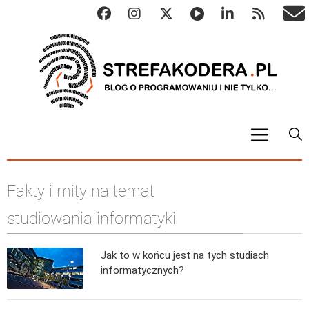
START
Fakty i mity na temat
ALGO
Abstrakcyjne struktury danych
studiowania informatyki
Metody numeryczne
Jak to w końcu jest na tych studiach
Algorytmy sortowania
informatycznych?
Algorytmy szyfrujące
Algorytmy konwersji