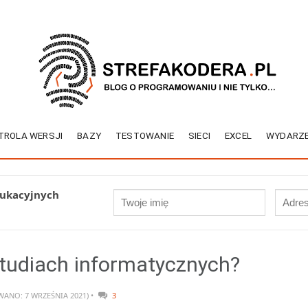
TROLA WERSJI
BAZY
TESTOWANIE
SIECI
EXCEL
WYDARZE
dukacyjnych
studiach informatycznych?
WANO: 7 WRZEŚNIA 2021) •
3