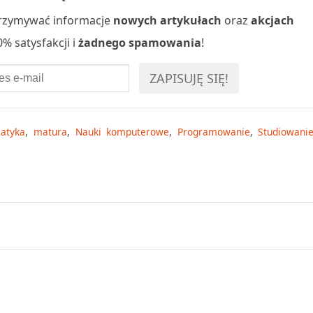
 otrzymywać informacje
nowych artykułach
oraz
akcjach
% satysfakcji i
żadnego spamowania
!
matyka
,
matura
,
Nauki komputerowe
,
Programowanie
,
Studiowani