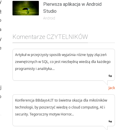
y
Pierwsza aplikacja w Android
ą
Studio
Android
o
a
Komentarze CZYTELNIKÓW
y
e
Artykuł w przejrzysty sposób wyjaśnia różne typy złączeń
zewnętrznych w SQL, co jest niezbędną wiedzą dla każdego
programisty i analityka…
j
Jack
o
Konferencja BBdays4.IT to świetna okazja dla miłośników
technologii, by poszerzyć wiedzę o cloud computing, AI i
security. Tegoroczny motyw Horror…