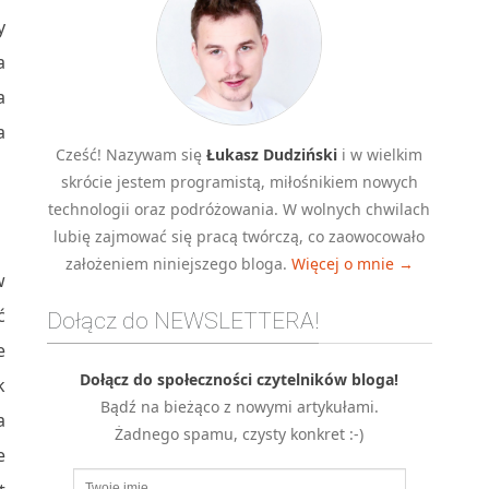
y
a
a
a
Cześć! Nazywam się
Łukasz Dudziński
i w wielkim
skrócie jestem programistą, miłośnikiem nowych
technologii oraz podróżowania. W wolnych chwilach
lubię zajmować się pracą twórczą, co zaowocowało
założeniem niniejszego bloga.
Więcej o mnie →
w
ć
Dołącz do NEWSLETTERA!
e
Dołącz do społeczności czytelników bloga!
k
Bądź na bieżąco z nowymi artykułami.
a
Żadnego spamu, czysty konkret :-)
e