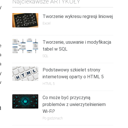
Najciekawsze ARTYKUŁY
y
Tworzenie wykresu regresji liniowej
Excel
Tworzenie, usuwanie i modyfikacja
e
tabel w SQL
a
SQL
a
Podstawowy szkielet strony
y
internetowej oparty o HTML 5
w
HTML 5
Co może być przyczyną
problemów z uwierzytelnieniem
a
Wi-Fi?
Po godzinach