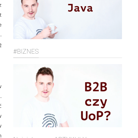
z
t
e
.
ę
#BIZNES
w
.
ć
w
w
m