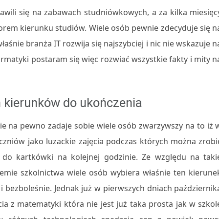
bawili się na zabawach studniówkowych, a za kilka miesięc
borem kierunku studiów. Wiele osób pewnie zdecyduje się n
aśnie branża IT rozwija się najszybciej i nic nie wskazuje n
formatyki postaram się więc rozwiać wszystkie fakty i mity n
h kierunków do ukończenia
nie na pewno zadaje sobie wiele osób zwarzywszy na to iż 
uczniów jako luzackie zajęcia podczas których można zrobi
do kartkówki na kolejnej godzinie. Ze względu na taki
mie szkolnictwa wiele osób wybiera właśnie ten kierune
 i bezboleśnie. Jednak już w pierwszych dniach październik
ęcia z matematyki która nie jest już taka prosta jak w szkol