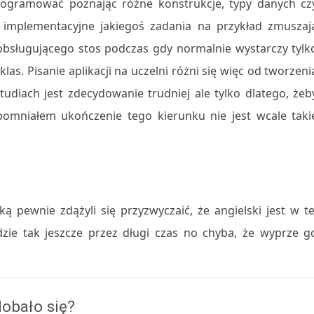
rogramować poznając różne konstrukcje, typy danych cz
implementacyjne jakiegoś zadania na przykład zmuszaj
bsługującego stos podczas gdy normalnie wystarczy tylk
as. Pisanie aplikacji na uczelni różni się więc od tworzeni
iach jest zdecydowanie trudniej ale tylko dlatego, żeb
pomniałem ukończenie tego kierunku nie jest wcale taki
ką pewnie zdążyli się przyzwyczaić, że angielski jest w te
ie tak jeszcze przez długi czas no chyba, że wyprze g
obało się?