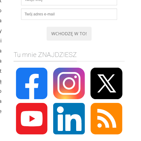
t
o
a
y
i
a
Tu mnie ZNAJDZIESZ
a
t
ą
o
a
e