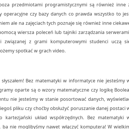
 poza przedmiotami programistycznymi są również inne 
 operacyjne czy bazy danych co prawda wszystko to jes
 ale na zajęciach tych poznaje się również inne ciekaw
pomocą wiersza poleceń lub tajniki zarządzania serwerami
cji związanej z grami komputerowymi studenci uczą si
ożemy spotkać w grach video.
k słyszałem! Bez matematyki w informatyce nie jesteśmy 
rogramy oparte są o wzory matematyczne czy logikę Boolea
ntu nie jesteśmy w stanie posortować danych, wyświetla
egoś pliku czy choćby obsłużyć poruszanie danej postaci 
o kartezjański układ współrzędnych. Bez matematyki 
ć, ba nie moglibyśmy nawet włączyć komputera! W wielki