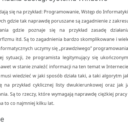
adają się na przykład: Programowanie, Wstęp do Informatyki
ch gdzie tak naprawdę poruszane są zagadnienie z zakres
ania gdzie poznaje się na przykład zasadę działani
orfizmu itd. Są to zagadnienia bardzo skomplikowane i wiel
h informatycznych uczymy się „prawdziwego” programowania
j sytuacji, że programista legitymujący się ukończonym
 nawet w stanie znaleźć informacji na ten temat w Internecie
usi wiedzieć w jaki sposób działa taki, a taki algorytm ja
na przykład cyklicznej listy dwukierunkowej oraz jak j
 Są to rzeczy, które wymagają naprawdę ciężkiej pracy 
 to co najmniej kilku lat.
ie