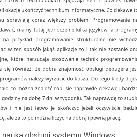
w różnych technologiach spędzają sen z powiek nawe
eli okazję ukończyć technikum informatyczne. Co ciekawe t
su sprawiają coraz większy problem. Programowanie n
wydawać, mamy tutaj jednoczenie kilka języków, a program
e na przykład programowanie strukturalne nie wchodz
ać w ten sposób jakąś aplikację to i tak nie zostanie on
ne, które narzucają stosowanie technik programowani
 się również, że dobra znajomość obsługi debugera jes
a programów należy wyrzucić do kosza. Do tego kiedy dojd
 mało co można znaleźć robi się naprawdę ciekawe i bardz
24 godziny na dobę 7 dni w tygodniu. Tak naprawdę to studi
w i nie jest łatwo je skończyć jeżeli oczywiście będzi
cę, ale za to po można liczyć na dobrą i pewną pracę.
ę nauka obsługi systemu Windows