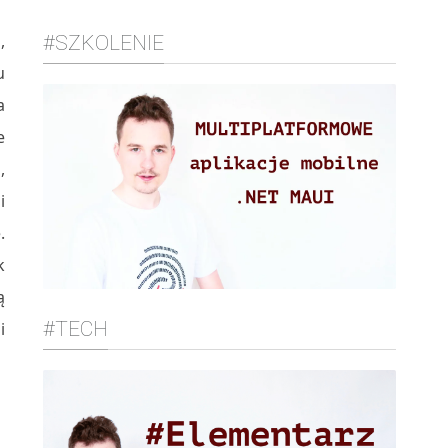
,
#SZKOLENIE
u
a
e
,
i
.
k
ą
#TECH
i