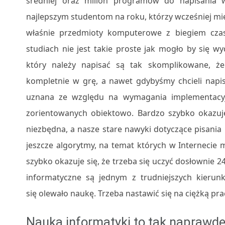
średniej oraz milion programów do napisania 
najlepszym studentom na roku, którzy wcześniej mi
właśnie przedmioty komputerowe z biegiem cza
studiach nie jest takie proste jak mogło by się 
który należy napisać są tak skomplikowane, ż
kompletnie w grę, a nawet gdybyśmy chcieli napis
uznana ze względu na wymagania implementacyj
zorientowanych obiektowo. Bardzo szybko okazuje
niezbędna, a nasze stare nawyki dotyczące pisani
jeszcze algorytmy, na temat których w Internecie
szybko okazuje się, że trzeba się uczyć dosłownie 
informatyczne są jednym z trudniejszych kierunkó
się olewało naukę. Trzeba nastawić się na ciężką pra
Nauka informatyki to tak naprawd