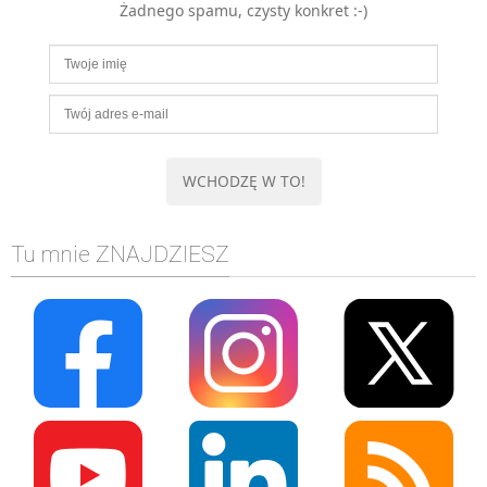
Żadnego spamu, czysty konkret :-)
MOBILE
Android
KONTROLA WERSJI
Git
BAZY
SQL
MySQL
TESTOWANIE
Tu mnie ZNAJDZIESZ
SIECI
EXCEL
WYDARZENIA
BIZNES
PO GODZINACH
KONTAKT