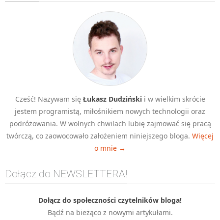
Algorytmy wyszukiwania
Inne
DEV
C++
Elementarz Java
Pascal
Cześć! Nazywam się
Łukasz Dudziński
i w wielkim skrócie
WEB
jestem programistą, miłośnikiem nowych technologii oraz
.htaccess
podróżowania. W wolnych chwilach lubię zajmować się pracą
HTML 5
twórczą, co zaowocowało założeniem niniejszego bloga.
Więcej
o mnie →
CSS 3
JavaScript
Dołącz do NEWSLETTERA!
Django
PHP
Dołącz do społeczności czytelników bloga!
Bądź na bieżąco z nowymi artykułami.
WordPress