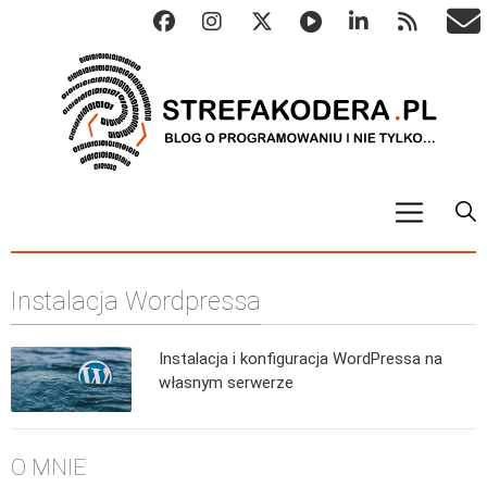
START
Instalacja Wordpressa
ALGO
Abstrakcyjne struktury danych
Instalacja i konfiguracja WordPressa na
Metody numeryczne
własnym serwerze
Algorytmy sortowania
Algorytmy szyfrujące
O MNIE
Algorytmy konwersji