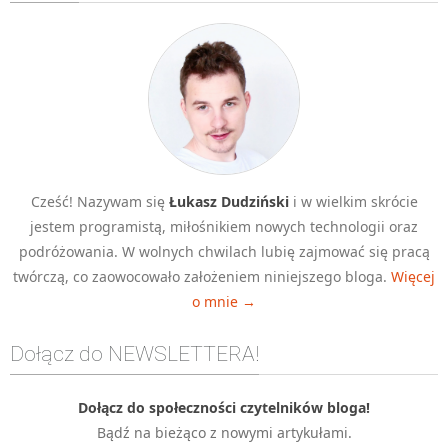
Algorytmy wyszukiwania
Inne
DEV
C++
Elementarz Java
Pascal
Cześć! Nazywam się
Łukasz Dudziński
i w wielkim skrócie
WEB
jestem programistą, miłośnikiem nowych technologii oraz
.htaccess
podróżowania. W wolnych chwilach lubię zajmować się pracą
HTML 5
twórczą, co zaowocowało założeniem niniejszego bloga.
Więcej
o mnie →
CSS 3
JavaScript
Dołącz do NEWSLETTERA!
Django
PHP
Dołącz do społeczności czytelników bloga!
Bądź na bieżąco z nowymi artykułami.
WordPress