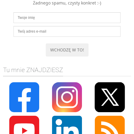
Żadnego spamu, czysty konkret :-)
MOBILE
Android
KONTROLA WERSJI
Git
BAZY
SQL
MySQL
TESTOWANIE
Tu mnie ZNAJDZIESZ
SIECI
EXCEL
WYDARZENIA
BIZNES
PO GODZINACH
KONTAKT