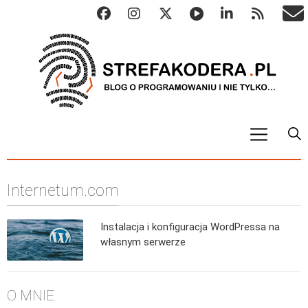
START
Internetum.com
ALGO
Abstrakcyjne struktury danych
Instalacja i konfiguracja WordPressa na
Metody numeryczne
własnym serwerze
Algorytmy sortowania
Algorytmy szyfrujące
O MNIE
Algorytmy konwersji