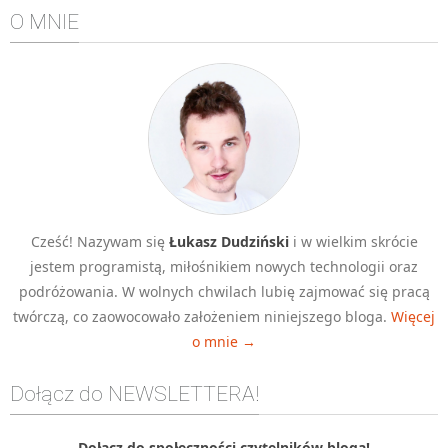
O MNIE
Algorytmy wyszukiwania
Inne
DEV
C++
Elementarz Java
Pascal
WEB
.htaccess
Cześć! Nazywam się
Łukasz Dudziński
i w wielkim skrócie
jestem programistą, miłośnikiem nowych technologii oraz
HTML 5
podróżowania. W wolnych chwilach lubię zajmować się pracą
CSS 3
twórczą, co zaowocowało założeniem niniejszego bloga.
Więcej
JavaScript
o mnie →
Django
Dołącz do NEWSLETTERA!
PHP
WordPress
Dołącz do społeczności czytelników bloga!