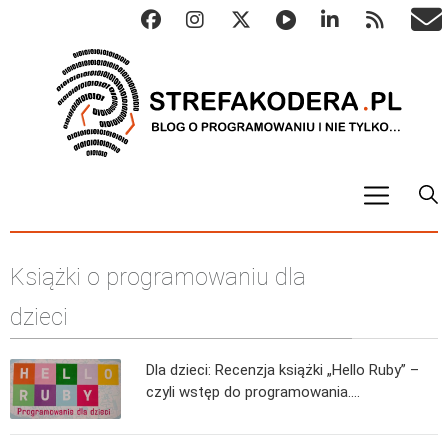
START
Książki o programowaniu dla
ALGO
Abstrakcyjne struktury danych
dzieci
Metody numeryczne
Dla dzieci: Recenzja książki „Hello Ruby” –
Algorytmy sortowania
czyli wstęp do programowania….
Algorytmy szyfrujące
Algorytmy konwersji