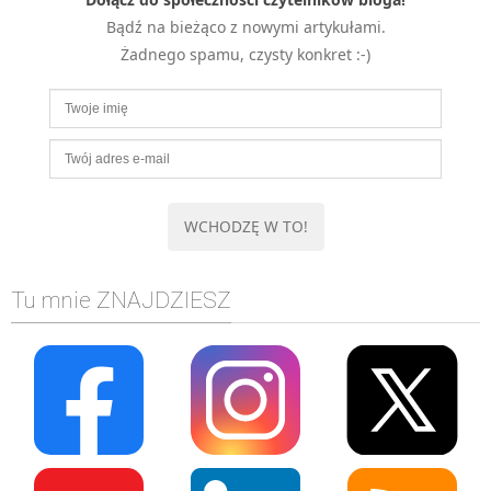
MOBILE
Bądź na bieżąco z nowymi artykułami.
Android
Żadnego spamu, czysty konkret :-)
KONTROLA WERSJI
Git
BAZY
SQL
MySQL
TESTOWANIE
SIECI
Tu mnie ZNAJDZIESZ
EXCEL
WYDARZENIA
BIZNES
PO GODZINACH
KONTAKT