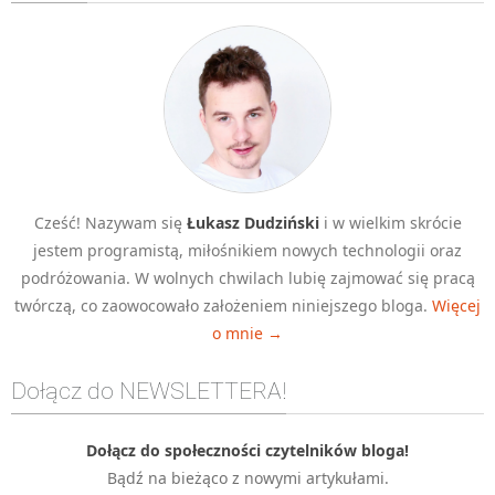
Algorytmy wyszukiwania
Inne
DEV
C++
Elementarz Java
Pascal
Cześć! Nazywam się
Łukasz Dudziński
i w wielkim skrócie
WEB
jestem programistą, miłośnikiem nowych technologii oraz
.htaccess
podróżowania. W wolnych chwilach lubię zajmować się pracą
HTML 5
twórczą, co zaowocowało założeniem niniejszego bloga.
Więcej
o mnie →
CSS 3
JavaScript
Dołącz do NEWSLETTERA!
Django
PHP
Dołącz do społeczności czytelników bloga!
Bądź na bieżąco z nowymi artykułami.
WordPress