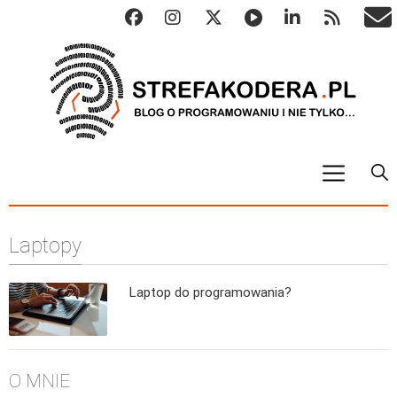
START
Laptopy
ALGO
Abstrakcyjne struktury danych
Laptop do programowania?
Metody numeryczne
Algorytmy sortowania
Algorytmy szyfrujące
O MNIE
Algorytmy konwersji