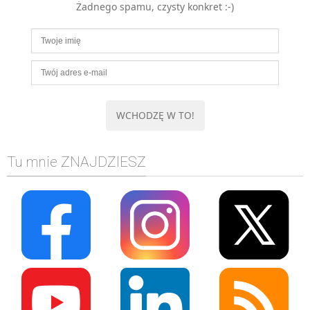
Żadnego spamu, czysty konkret :-)
MOBILE
Android
KONTROLA WERSJI
Git
BAZY
SQL
MySQL
TESTOWANIE
Tu mnie ZNAJDZIESZ
SIECI
EXCEL
WYDARZENIA
BIZNES
PO GODZINACH
KONTAKT