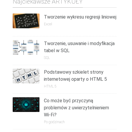
Najciekawsze ARTYKUŁY
Tworzenie wykresu regresji liniowej
Excel
Tworzenie, usuwanie i modyfikacja
tabel w SQL
SQL
Podstawowy szkielet strony
internetowej oparty o HTML 5
HTML 5
Co może być przyczyną
problemów z uwierzytelnieniem
Wi-Fi?
Po godzinach