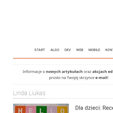
START
ALGO
DEV
WEB
MOBILE
KON
Informacje o
nowych artykułach
oraz
akcjach e
prosto na Twojej skrzynce
e-mail
!
Linda Liukas
Dla dzieci: Rec