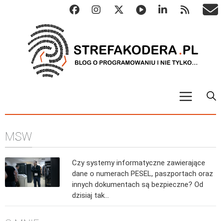
START
MSW
ALGO
Abstrakcyjne struktury danych
Czy systemy informatyczne zawierające
Metody numeryczne
dane o numerach PESEL, paszportach oraz
Algorytmy sortowania
innych dokumentach są bezpieczne? Od
dzisiaj tak…
Algorytmy szyfrujące
Algorytmy konwersji