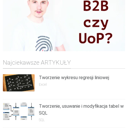
Najciekawsze ARTYKUŁY
Tworzenie wykresu regresji liniowej
Excel
Tworzenie, usuwanie i modyfikacja tabel w
SQL
SQL