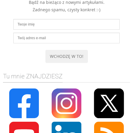
Bądź na bieżąco z nowymi artykułami.
MOBILE
Żadnego spamu, czysty konkret :-)
Android
KONTROLA WERSJI
Git
BAZY
SQL
MySQL
TESTOWANIE
Tu mnie ZNAJDZIESZ
SIECI
EXCEL
WYDARZENIA
BIZNES
PO GODZINACH
KONTAKT