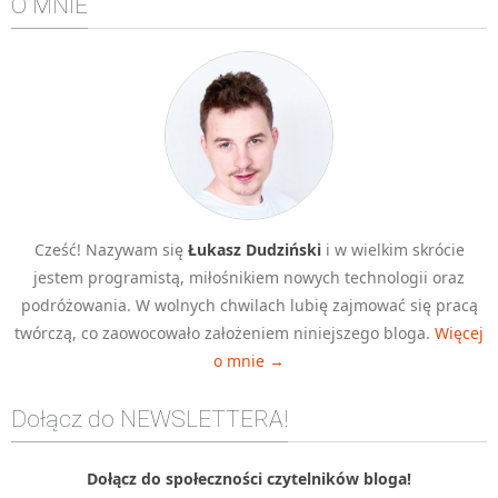
O MNIE
Algorytmy wyszukiwania
Inne
DEV
C++
Elementarz Java
Pascal
WEB
Cześć! Nazywam się
Łukasz Dudziński
i w wielkim skrócie
.htaccess
jestem programistą, miłośnikiem nowych technologii oraz
HTML 5
podróżowania. W wolnych chwilach lubię zajmować się pracą
twórczą, co zaowocowało założeniem niniejszego bloga.
Więcej
CSS 3
o mnie →
JavaScript
Django
Dołącz do NEWSLETTERA!
PHP
Dołącz do społeczności czytelników bloga!
WordPress