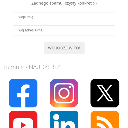
Żadnego spamu, czysty konkret :-)
MOBILE
Android
KONTROLA WERSJI
Git
BAZY
SQL
MySQL
TESTOWANIE
Tu mnie ZNAJDZIESZ
SIECI
EXCEL
WYDARZENIA
BIZNES
PO GODZINACH
KONTAKT