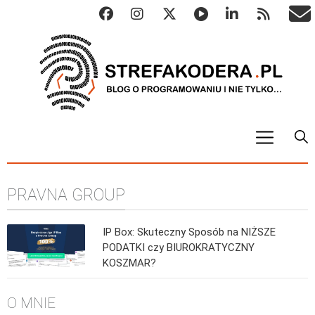
START
PRAVNA GROUP
ALGO
Abstrakcyjne struktury danych
IP Box: Skuteczny Sposób na NIŻSZE
Metody numeryczne
PODATKI czy BIUROKRATYCZNY
Algorytmy sortowania
KOSZMAR?
Algorytmy szyfrujące
O MNIE
Algorytmy konwersji