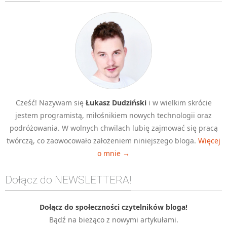
Algorytmy wyszukiwania
Inne
DEV
C++
Elementarz Java
Pascal
Cześć! Nazywam się
Łukasz Dudziński
i w wielkim skrócie
WEB
jestem programistą, miłośnikiem nowych technologii oraz
.htaccess
podróżowania. W wolnych chwilach lubię zajmować się pracą
HTML 5
twórczą, co zaowocowało założeniem niniejszego bloga.
Więcej
o mnie →
CSS 3
JavaScript
Dołącz do NEWSLETTERA!
Django
PHP
Dołącz do społeczności czytelników bloga!
Bądź na bieżąco z nowymi artykułami.
WordPress