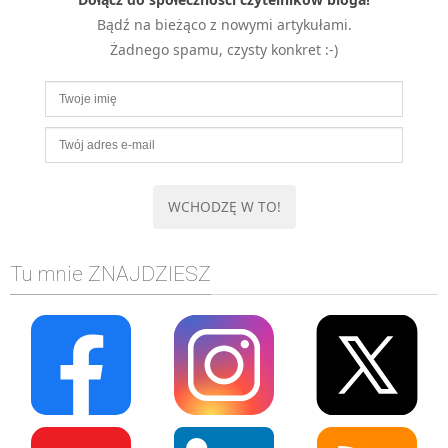
MOBILE
Bądź na bieżąco z nowymi artykułami.
Android
Żadnego spamu, czysty konkret :-)
KONTROLA WERSJI
Git
BAZY
SQL
MySQL
TESTOWANIE
SIECI
Tu mnie ZNAJDZIESZ
EXCEL
WYDARZENIA
BIZNES
PO GODZINACH
KONTAKT