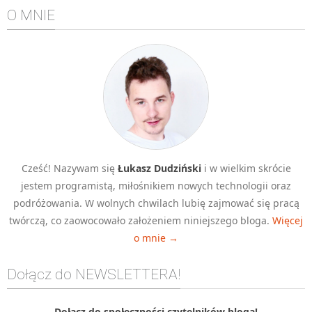
O MNIE
Algorytmy wyszukiwania
Inne
DEV
C++
Elementarz Java
Pascal
WEB
.htaccess
Cześć! Nazywam się
Łukasz Dudziński
i w wielkim skrócie
jestem programistą, miłośnikiem nowych technologii oraz
HTML 5
podróżowania. W wolnych chwilach lubię zajmować się pracą
CSS 3
twórczą, co zaowocowało założeniem niniejszego bloga.
Więcej
JavaScript
o mnie →
Django
Dołącz do NEWSLETTERA!
PHP
WordPress
Dołącz do społeczności czytelników bloga!