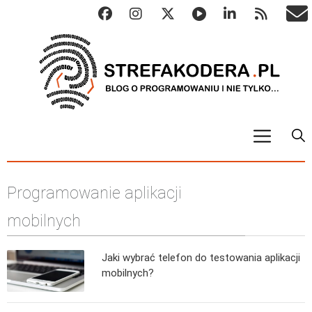
START
Programowanie aplikacji
ALGO
Abstrakcyjne struktury danych
mobilnych
Metody numeryczne
Jaki wybrać telefon do testowania aplikacji
Algorytmy sortowania
mobilnych?
Algorytmy szyfrujące
Algorytmy konwersji