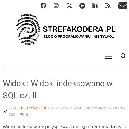
START
ALGO
Widoki: Widoki indeksowane w
Abstrakcyjne struktury danych
SQL cz. II
Metody numeryczne
Algorytmy sortowania
ŁUKASZ DUDZIŃSKI
•
SQL
• 3 STYCZNIA 2015 (ZAKTUALIZOWANO: 5 WRZEŚNIA
2021) •
0
Algorytmy szyfrujące
Widoki indeksowane przyspieszają dostęp do zgromadzonych
Algorytmy konwersji