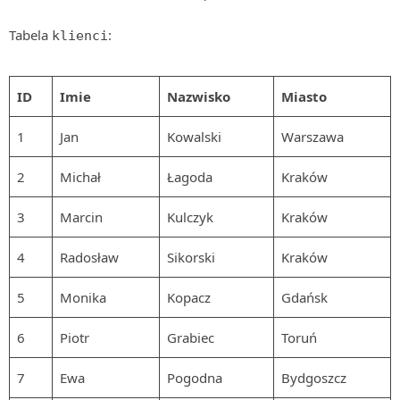
MOBILE
Tabela
:
klienci
Android
KONTROLA WERSJI
Git
ID
Imie
Nazwisko
Miasto
BAZY
1
Jan
Kowalski
Warszawa
SQL
MySQL
2
Michał
Łagoda
Kraków
TESTOWANIE
3
Marcin
Kulczyk
Kraków
SIECI
EXCEL
4
Radosław
Sikorski
Kraków
WYDARZENIA
5
Monika
Kopacz
Gdańsk
BIZNES
PO GODZINACH
6
Piotr
Grabiec
Toruń
KONTAKT
7
Ewa
Pogodna
Bydgoszcz