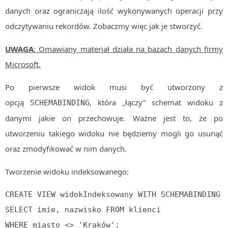
danych oraz ograniczają ilość wykonywanych operacji przy
Algorytmy wyszukiwania
odczytywaniu rekordów. Zobaczmy więc jak je stworzyć.
Inne
DEV
UWAGA
: Omawiany materiał działa na bazach danych firmy
C++
Microsoft.
Elementarz Java
Po pierwsze widok musi być utworzony z
Pascal
opcją
, która „łączy” schemat widoku z
SCHEMABINDING
WEB
danymi jakie on przechowuje. Ważne jest to, że po
.htaccess
utworzeniu takiego widoku nie będziemy mogli go usunąć
HTML 5
oraz zmodyfikować w nim danych.
CSS 3
Tworzenie widoku indeksowanego:
JavaScript
Django
CREATE VIEW widokIndeksowany WITH SCHEMABINDING A
PHP
SELECT imie, nazwisko FROM klienci

WordPress
WHERE miasto <> 'Kraków';