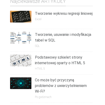
Najciekawsze ARTYKUŁY
Tworzenie wykresu regresji liniowej
Excel
Tworzenie, usuwanie i modyfikacja
tabel w SQL
SQL
Podstawowy szkielet strony
internetowej oparty o HTML 5
HTML 5
Co może być przyczyną
problemów z uwierzytelnieniem
Wi-Fi?
Po godzinach