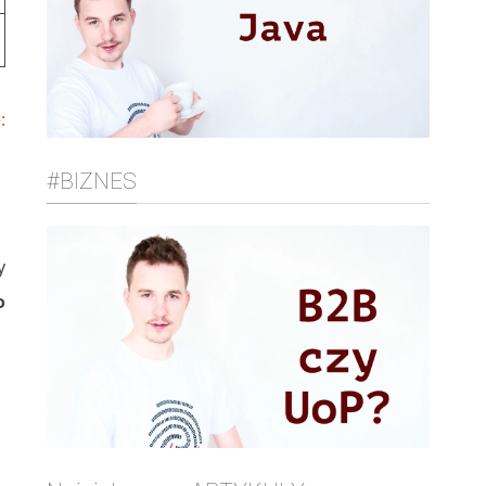
:
#BIZNES
y
o