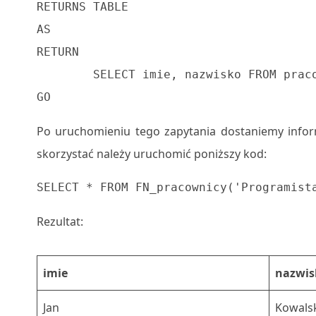
RETURNS TABLE

AS

RETURN

	SELECT imie, nazwisko FROM pracownicy WHERE stanowisko = @stanowisko;

GO
Po uruchomieniu tego zapytania dostaniemy inform
skorzystać należy uruchomić poniższy kod:
SELECT * FROM FN_pracownicy('Programist
Rezultat:
imie
nazwis
Jan
Kowals