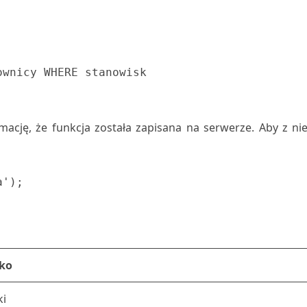
ację, że funkcja została zapisana na serwerze. Aby z nie
a');
ko
ki