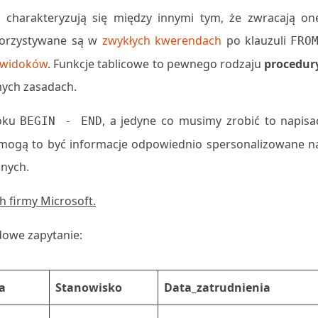
 charakteryzują się między innymi tym, że zwracają on
ykorzystywane są w
zwykłych kwerendach
po klauzuli
FRO
widoków
. Funkcje tablicowe to pewnego rodzaju
procedur
amych zasadach.
boku
, a jedyne co musimy zrobić to napisa
BEGIN - END
 mogą to być informacje odpowiednio spersonalizowane n
nych.
 firmy Microsoft.
dowe zapytanie:
a
Stanowisko
Data_zatrudnienia