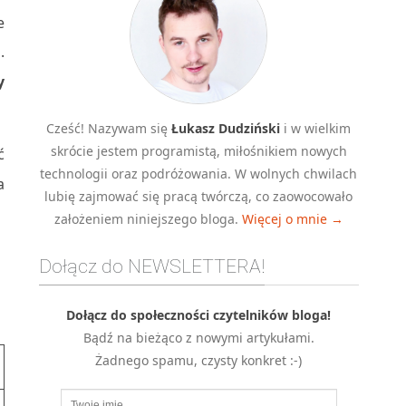
e
.
M
y
Cześć! Nazywam się
Łukasz Dudziński
i w wielkim
skrócie jestem programistą, miłośnikiem nowych
ć
technologii oraz podróżowania. W wolnych chwilach
a
lubię zajmować się pracą twórczą, co zaowocowało
założeniem niniejszego bloga.
Więcej o mnie →
Dołącz do NEWSLETTERA!
Dołącz do społeczności czytelników bloga!
Bądź na bieżąco z nowymi artykułami.
Żadnego spamu, czysty konkret :-)