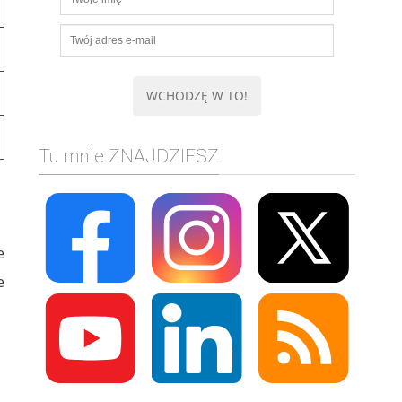
Tu mnie ZNAJDZIESZ
e
e