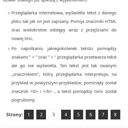
Przeglądarka internetowa, wyświetla tekst z danego
pliku tak jak on jest zapisany. Pomija znaczniki HTML
oraz wielokrotne odstępy wraz z przejściami do
nowej linii,
Po napotkaniu jakiegokolwiek tekstu pomiędzy
znakami ” < ” oraz ” > ” przeglądarka przetwarza tekst
ale go nie wyświetla. Ten tekst jest tak zwanym
„znacznikiem”, który przeglądarka interpretuje, na
przykład w powyższym przykładzie, pominięty został
znacznik <b> i </b> , a tekst pomiędzy nimi został
pogrubiony.
Strony:
1
2
3
4
5
6
7
8