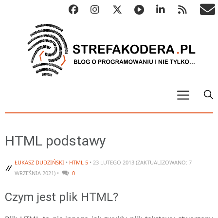
START
ALGO
HTML podstawy
Abstrakcyjne struktury danych
ŁUKASZ DUDZIŃSKI
•
HTML 5
• 23 LUTEGO 2013 (ZAKTUALIZOWANO: 7
Metody numeryczne
WRZEŚNIA 2021) •
0
Algorytmy sortowania
Czym jest plik HTML?
Algorytmy szyfrujące
Algorytmy konwersji