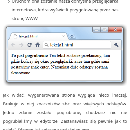
Uruchomiona zostanie nasza domyślna przeglądarka
MOBILE
internetowa, która wyświetli przygotowaną przez nas
Android
stronę WWW.
KONTROLA WERSJI
Git
BAZY
SQL
MySQL
TESTOWANIE
SIECI
EXCEL
WYDARZENIA
Jak widać, wygenerowana strona wygląda nieco inaczej.
BIZNES
Brakuje w niej znaczników <b> oraz większych odstępów.
PO GODZINACH
Jedno zdanie zostało pogrubione, chodziarz nic nie
KONTAKT
pogrubialiśmy w edytorze. Zastanawiasz się pewnie jak to
działa? Dlatego już spieszę z wyjaśnieniem: