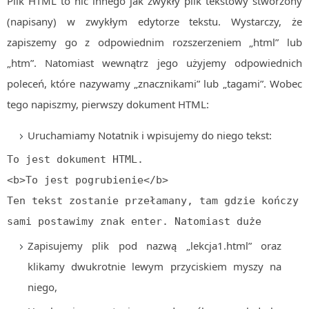
Plik HTML to nic innego jak zwykły plik tekstowy stworzony
Algorytmy wyszukiwania
(napisany) w zwykłym edytorze tekstu. Wystarczy, że
Inne
zapiszemy go z odpowiednim rozszerzeniem „html” lub
„htm”. Natomiast wewnątrz jego użyjemy odpowiednich
DEV
C++
poleceń, które nazywamy „znacznikami” lub „tagami”. Wobec
Elementarz Java
tego napiszmy, pierwszy dokument HTML:
Pascal
Uruchamiamy Notatnik i wpisujemy do niego tekst:
WEB
To jest dokument HTML.

.htaccess
<b>To jest pogrubienie</b>

HTML 5
Ten tekst zostanie przełamany, tam gdzie kończy s
CSS 3
sami postawimy znak enter. Natomiast duże       
JavaScript
Zapisujemy plik pod nazwą „lekcja1.html” oraz
Django
klikamy dwukrotnie lewym przyciskiem myszy na
PHP
niego,
WordPress