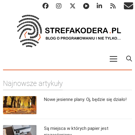
START
Najnowsze artykuły
ALGO
Abstrakcyjne struktury danych
Nowe jesienne plany. Oj, będzie się działo!
Metody numeryczne
Algorytmy sortowania
Algorytmy szyfrujące
Są miejsca w których papier jest
Algorytmy konwersji
niezastąpiony