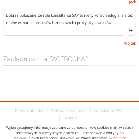
Jack
Dobrze pokazane, że rola konsultanta SAP to nie tylko technologia, ale też
realne wsparcie procesów biznesowych i pracy użytkowników.
Wojtek
Zaglądniesz na FACEBOOKA?
Prawa autorskie
Polityka prywatności
Współpraca PR
Kontakt
Wykorzystujemy informacje zapisane za pomocą plików cookies m.in. w celach
reklamowych, statystycznych oraz w celu dostosowania witryny do
indywidualnych preferencji użytkownika. Więcej informacji w
polityce