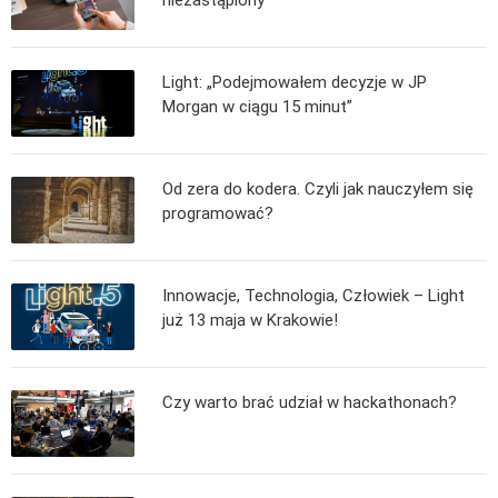
Algorytmy wyszukiwania
Inne
Light: „Podejmowałem decyzje w JP
DEV
Morgan w ciągu 15 minut”
C++
Elementarz Java
Od zera do kodera. Czyli jak nauczyłem się
Pascal
programować?
WEB
.htaccess
Innowacje, Technologia, Człowiek – Light
HTML 5
już 13 maja w Krakowie!
CSS 3
JavaScript
Czy warto brać udział w hackathonach?
Django
PHP
WordPress