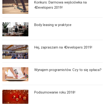
Konkurs: Darmowa wejściówka na
MOBILE
4Developers 2019!
Android
KONTROLA WERSJI
Git
Body leasing w praktyce
BAZY
SQL
MySQL
Hej, zapraszam na 4Developers 2019!
TESTOWANIE
SIECI
EXCEL
Wynajem programistów. Czy to się opłaca?
WYDARZENIA
BIZNES
PO GODZINACH
KONTAKT
Podsumowanie roku 2018!