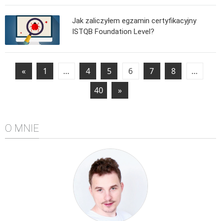
Jak zaliczyłem egzamin certyfikacyjny
ISTQB Foundation Level?
«
1
…
4
5
6
7
8
…
40
»
O MNIE